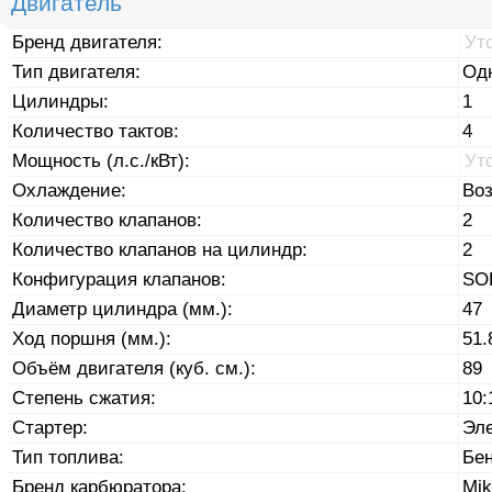
Двигатель
Бренд двигателя:
Ут
Тип двигателя:
Од
Цилиндры:
1
Количество тактов:
4
Мощность (л.с./кВт):
Ут
Охлаждение:
Во
Количество клапанов:
2
Количество клапанов на цилиндр:
2
Конфигурация клапанов:
SO
Диаметр цилиндра (мм.):
47
Ход поршня (мм.):
51.
Объём двигателя (куб. см.):
89
Степень сжатия:
10:
Стартер:
Эле
Тип топлива:
Бе
Бренд карбюратора:
Mik