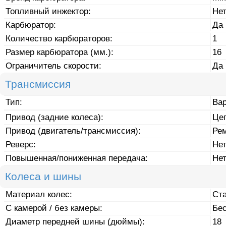
Топливный инжектор:
Не
Карбюратор:
Да
Количество карбюраторов:
1
Размер карбюратора (мм.):
16
Ограничитель скорости:
Да
Трансмиссия
Тип:
Ва
Привод (задние колеса):
Це
Привод (двигатель/трансмиссия):
Ре
Реверс:
Не
Повышенная/пониженная передача:
Не
Колеса и шины
Материал колес:
Ст
С камерой / без камеры:
Бе
Диаметр передней шины (дюймы):
18