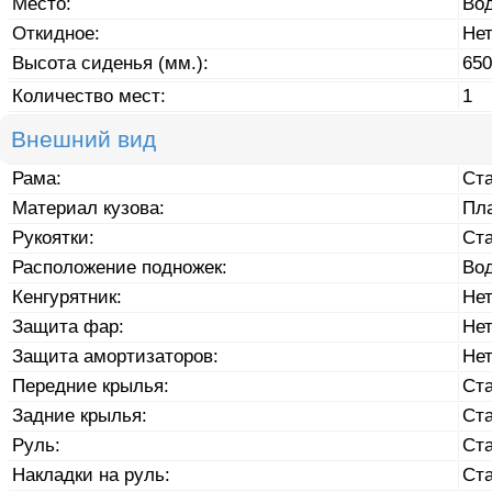
Место:
Во
Откидное:
Не
Высота сиденья (мм.):
650
Количество мест:
1
Внешний вид
Рама:
Ст
Материал кузова:
Пл
Рукоятки:
Ст
Расположение подножек:
Во
Кенгурятник:
Не
Защита фар:
Не
Защита амортизаторов:
Не
Передние крылья:
Ст
Задние крылья:
Ст
Руль:
Ст
Накладки на руль:
Ст