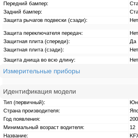
Передний бампер:
Ст
Задний бампер:
Ст
Защита рычагов подвески (сзади):
Не
Защита переключателя передач:
Не
Защитная плита (спереди):
Да
Защитная плита (сзади):
Не
Защита днища во всю длину:
Не
Измерительные приборы
Идентификация модели
Тип (первичный):
Юн
Страна производителя:
Яп
Год появления:
200
Минимальный возраст водителя:
12
Название:
KF