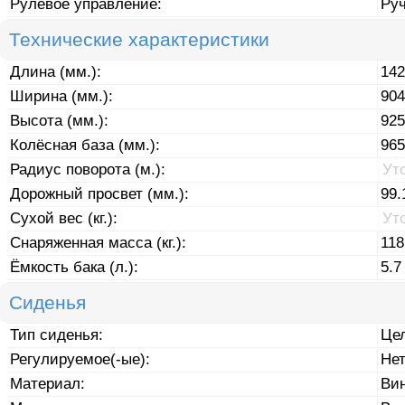
Рулевое управление:
Ру
Технические характеристики
Длина (мм.):
142
Ширина (мм.):
904
Высота (мм.):
925
Колёсная база (мм.):
965
Радиус поворота (м.):
Ут
Дорожный просвет (мм.):
99.
Сухой вес (кг.):
Ут
Снаряженная масса (кг.):
118
Ёмкость бака (л.):
5.7
Сиденья
Тип сиденья:
Це
Регулируемое(-ые):
Не
Материал:
Ви