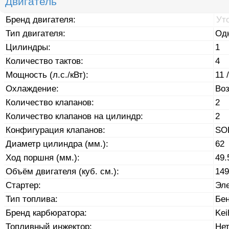
Двигатель
Бренд двигателя:
Ут
Тип двигателя:
Од
Цилиндры:
1
Количество тактов:
4
Мощность (л.с./кВт):
11 
Охлаждение:
Во
Количество клапанов:
2
Количество клапанов на цилиндр:
2
Конфигурация клапанов:
SO
Диаметр цилиндра (мм.):
62
Ход поршня (мм.):
49.
Объём двигателя (куб. см.):
149
Стартер:
Эле
Тип топлива:
Бе
Бренд карбюратора:
Kei
Топливный инжектор:
Не