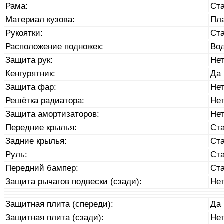
Рама:
Ст
Материал кузова:
Пл
Рукоятки:
Ст
Расположение подножек:
Во
Защита рук:
Не
Кенгурятник:
Да
Защита фар:
Не
Решётка радиатора:
Не
Защита амортизаторов:
Не
Передние крылья:
Ст
Задние крылья:
Ст
Руль:
Ст
Передний бампер:
Ст
Защита рычагов подвески (сзади):
Не
Защитная плита (спереди):
Да
Защитная плита (сзади):
Не