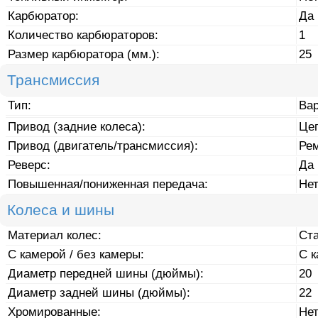
Карбюратор:
Да
Количество карбюраторов:
1
Размер карбюратора (мм.):
25
Трансмиссия
Тип:
Ва
Привод (задние колеса):
Це
Привод (двигатель/трансмиссия):
Ре
Реверс:
Да
Повышенная/пониженная передача:
Не
Колеса и шины
Материал колес:
Ст
С камерой / без камеры:
С 
Диаметр передней шины (дюймы):
20
Диаметр задней шины (дюймы):
22
Хромированные:
Не