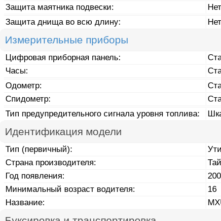
Защита маятника подвески:
Не
Защита днища во всю длину:
Не
Измерительные приборы
Цифровая приборная панель:
Ст
Часы:
Ст
Одометр:
Ст
Спидометр:
Ст
Тип предупредительного сигнала уровня топлива:
Шк
Идентификация модели
Тип (первичный):
Ут
Страна производителя:
Та
Год появления:
200
Минимальный возраст водителя:
16
Название:
MX
Буксировка и транспортировка