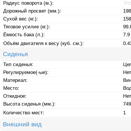
Радиус поворота (м.):
Ут
Дорожный просвет (мм.):
198
Сухой вес (кг.):
158
Тяговое усилие (кг.):
99.
Ёмкость бака (л.):
7.9
Объём двигателя к весу (куб. см.):
0.4
Сиденья
Тип сиденья:
Це
Регулируемое(-ые):
Не
Материал:
Ви
Место:
Во
Откидное:
Не
Высота сиденья (мм.):
749
Количество мест:
1
Внешний вид