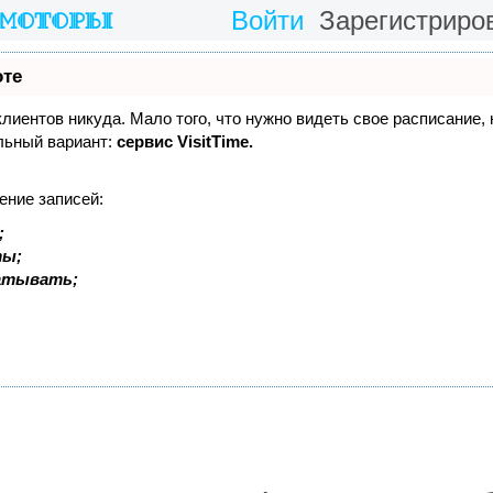
Войти
Зарегистриро
оте
 клиентов никуда. Мало того, что нужно видеть свое расписание,
льный вариант:
сервис VisitTime.
ение записей:
;
ты;
батывать;