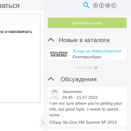
ваться
добавить салон
 но и напоминать

Новые в каталоге
Хонда на Новосибирской
Екатеринбург
РЕКЛАМА

Обсуждения
Jasonmew
04:45 - 21.07.2022
I am not sure where you’re getting your
info, but good topic. I needs to spend
some ...

Обзор Ski-Doo XM Summit SP 2014