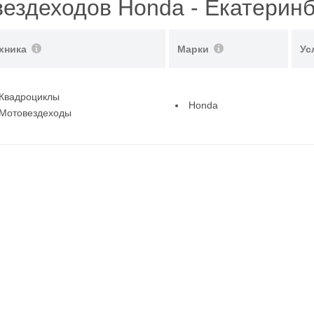
ездеходов Honda - Екатерин
хника
Марки
Ус
Квадроциклы
Honda
Мотовездеходы