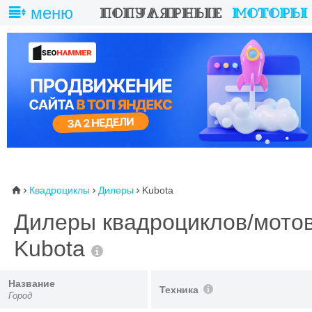
меню
Квадроциклы
Дилеры
Kubota
⌂



Дилеры квадроциклов/мото
Kubota
Название
Техника
Город