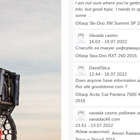
I am not sure where you’re getti
info, but good topic. I needs to 
some ...
Обзор Ski-Doo XM Summit SP 
Vavada casino
16:03 - 19.07.2022
Спасибо за такую информаци
Обзор Sea-Doo RXT 260 2015
DavidStica
12:44 - 16.07.2022
Does anyone have information a
this site goodstome.com ?
Обзор Arctic Cat Pantera 7000 
2016
vavada casino рабочее 
vavadack6.com
23:51 - 13.07.2022
Ждем новостей.
Анонс Kawasa
Teryx и Teryx4 2016