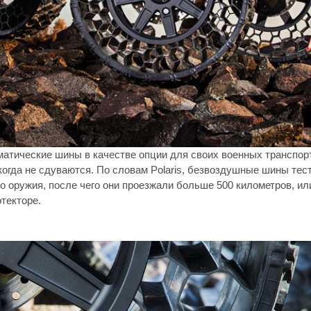
евматические шины в качестве опции для своих военных транспор
когда не сдуваются. По словам Polaris, безвоздушные шины тес
о оружия, после чего они проезжали больше 500 километров, и
текторе.