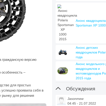
Анонс квадроцикла 
Sportsman XP 1000
Анонс детских
квадроциклов Polar
года
ла гражданскую версию
Анонс модельного 
квадроциклов и
о особенность –
мотовездеходов Pol
2015 года
едстве для простых

Обсуждения
нь успешно проявила себя в
у рынку для решения
Jasonmew
04:45 - 21.07.2022