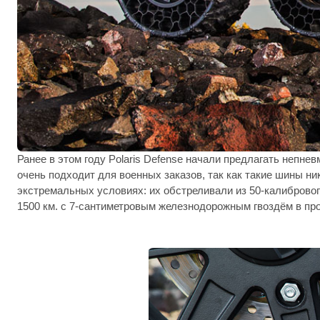
Ранее в этом году Polaris Defense начали предлагать непн
очень подходит для военных заказов, так как такие шины ни
экстремальных условиях: их обстреливали из 50-калибровог
1500 км. с 7-сантиметровым железнодорожным гвоздём в про