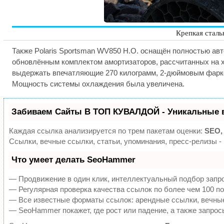
Крепкая сталь
Также Polaris Sportsman WV850 H.O. оснащён полностью авт
обновлённым комплектом амортизаторов, рассчитанных на 
выдержать впечатляющие 270 килограмм, 2-дюймовым фарко
Мощность системы охлаждения была увеличена.
Забиваем Сайты В ТОП КУВАЛДОЙ - Уникальные 
Каждая ссылка анализируется по трем пакетам оценки:
SEO,
Ссылки, вечные ссылки, статьи, упоминания, пресс-релизы 
Что умеет делать SeoHammer
— Продвижение в один клик, интеллектуальный подбор запро
— Регулярная проверка качества ссылок по более чем 100 по
— Все известные форматы ссылок: арендные ссылки, вечные 
— SeoHammer покажет, где рост или падение, а также запрос