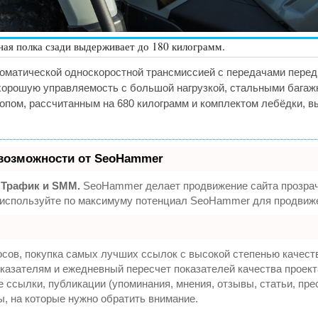
ная полка сзади выдерживает до 180 килограмм.
оматической односкоростной трансмиссией с передачами передн
хорошую управляемость с большой нагрузкой, стальными бага
пом, рассчитанным на 680 килограмм и комплектом лебёдки, в
возможности от SeoHammer
 Трафик и SMM.
SeoHammer делает продвижение сайта прозрач
- используйте по максимуму потенциал SeoHammer для продвиже
сов, покупка самых лучших ссылок с высокой степенью качест
казателям и ежедневный пересчет показателей качества проект
ссылки, публикации (упоминания, мнения, отзывы, статьи, пре
ы, на которые нужно обратить внимание.