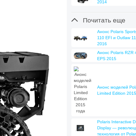
2014

Почитать еще
Анонс Polaris Spor
110 EFI и Outlaw 1
2016
Анонс Polaris RZR 
EPS 2015
Анонс моделей Pola
Limited Edition 201
Polaris Interactive Di
Display — револю
технология от Polar