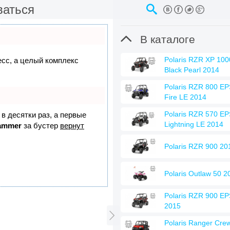
ваться

В каталоге
Polaris RZR XP 10
есс, а целый комплекс
Black Pearl 2014
Polaris RZR 800 EP
Fire LE 2014
Polaris RZR 570 EP
 в десятки раз, а первые
Lightning LE 2014
ammer
за бустер
вернут
Polaris RZR 900 20
Polaris Outlaw 50 2
Polaris RZR 900 EPS
2015

Polaris Ranger Cre