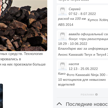
Сергей
07:52 - 8.07.2022
расход на 100 км.
Kymco Xcitin
ABS 2014
вавада официальный с
бонус +при регистраци
18:29 - 10.06.2022
Благодарю вас за информаци
тных средств. Технология
Анонс Kawasaki Teryx и Teryx4
тировались в
настя
ли на них проезжали больше
12:13 - 25.05.2022
Како
Фото Kawasaki Ninja 300 
10 мотоциклов для невысоких
водителей
РЕКЛАМА

Последние новос