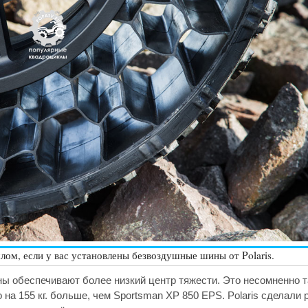
ом, если у вас установлены безвоздушные шины от Polaris.
ы обеспечивают более низкий центр тяжести. Это несомненно та
на 155 кг. больше, чем Sportsman XP 850 EPS. Polaris сделали