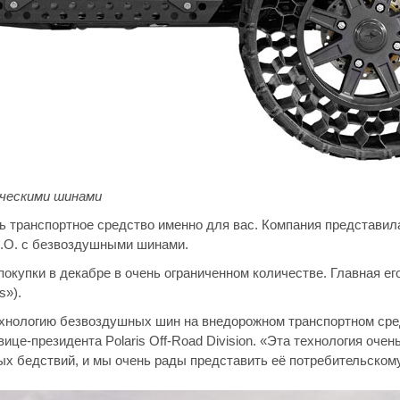
ическими шинами
сть транспортное средство именно для вас. Компания представи
H.O. с безвоздушными шинами.
покупки в декабре в очень ограниченном количестве. Главная ег
s»).
 технологию безвоздушных шин на внедорожном транспортном ср
вице-президента Polaris Off-Road Division. «Эта технология оче
ых бедствий, и мы очень рады представить её потребительском