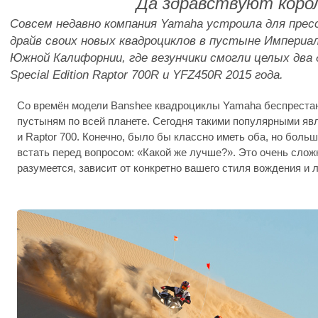
Да здравствуют коро
Совсем недавно компания Yamaha устроила для пре
драйв своих новых квадроциклов в пустыне Империал
Южной Калифорнии, где везунчики смогли целых два
Special Edition Raptor 700R и YFZ450R 2015 года.
Со времён модели Banshee квадроциклы Yamaha беспрестан
пустыням по всей планете. Сегодня такими популярными я
и Raptor 700. Конечно, было бы классно иметь оба, но бол
встать перед вопросом: «Какой же лучше?». Это очень сложн
разумеется, зависит от конкретно вашего стиля вождения и 