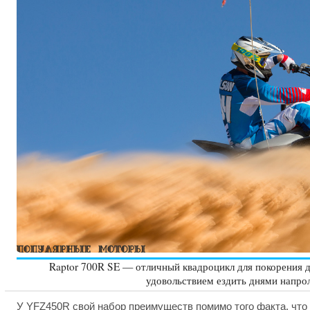
Raptor 700R SE — отличный квадроцикл для покорения 
удовольствием ездить днями напрол
У YFZ450R свой набор преимуществ помимо того факта, что