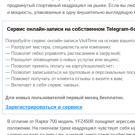
продвинутый спортивный квадроцикл на рынке. Если вы люб
и мощность, упакованные в одну внушительно выглядящую м
Сервис онлайн-записи на собственном Telegram-б
Попробуйте сервис онлайн-записи VisitTime на основе вашего
— Разгрузит мастера, специалиста или компанию;
— Позволит гибко управлять расписанием и загрузкой;
— Разошлет оповещения о новых услугах или акциях;
— Позволит принять оплату на карту/кошелек/счет;
— Позволит записываться на групповые и персональные пос
— Поможет получить от клиента отзывы о визите к вам;
— Включает в себя сервис чаевых.
Для новых пользователей первый месяц бесплатно.
Зарегистрироваться в сервисе
В отличие от Raptor 700 модель YFZ450R поощряет агрессив
положении. На гоночном треке квадроцикл чувствует себя ка
словно он едет по рельсам, а низкий центр тяжести обеспеч