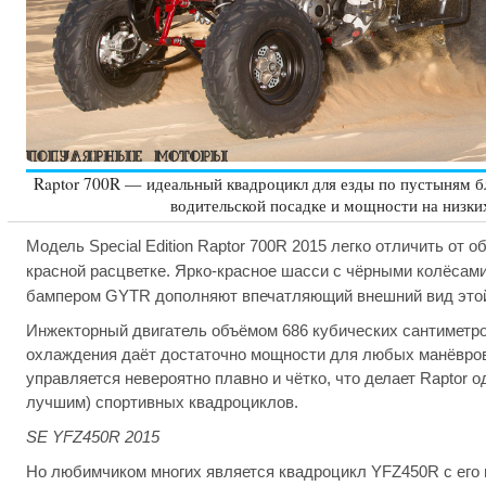
Raptor 700R — идеальный квадроцикл для езды по пустыням б
водительской посадке и мощности на низки
Модель Special Edition Raptor 700R 2015 легко отличить от о
красной расцветке. Ярко-красное шасси с чёрными колёсам
бампером GYTR дополняют впечатляющий внешний вид этой
Инжекторный двигатель объёмом 686 кубических сантиметро
охлаждения даёт достаточно мощности для любых манёвров 
управляется невероятно плавно и чётко, что делает Raptor 
лучшим) спортивных квадроциклов.
SE YFZ450R 2015
Но любимчиком многих является квадроцикл YFZ450R с его