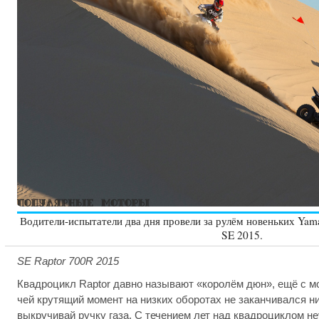
Водители-испытатели два дня провели за рулём новеньких Ya
SE 2015.
SE Raptor 700R 2015
Квадроцикл Raptor давно называют «королём дюн», ещё с м
чей крутящий момент на низких оборотах не заканчивался ни
выкручивай ручку газа. С течением лет над квадроциклом не