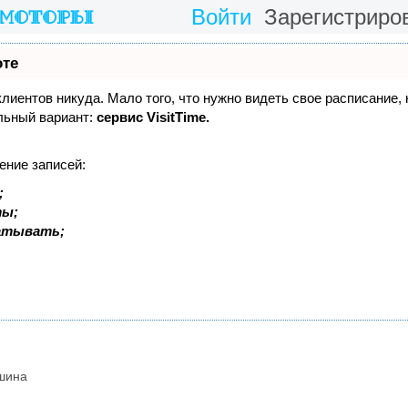
Войти
Зарегистриро
оте
 клиентов никуда. Мало того, что нужно видеть свое расписание,
льный вариант:
сервис VisitTime.
ение записей:
;
ты;
батывать;
шина