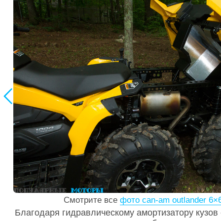

Смотрите все
фото can-am outlander 6×6
Благодаря гидравлическому амортизатору кузов 