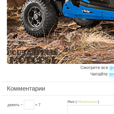
Смотрите все
фо
Читайте
ан
Комментарии
Имя (
обязательно
)
девять −
= 7