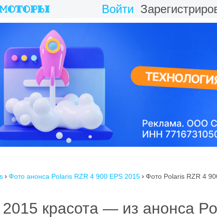
Войти
Зарегистриро
s
Фото анонса Polaris RZR 4 900 EPS 2015
Фото Polaris RZR 4 9


 2015 красота — из анонса Pol