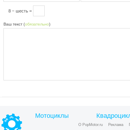
8 − шесть =
Ваш текст (
обязательно
)
Мотоциклы
Квадроцик
О PopMotor.ru
Реклама