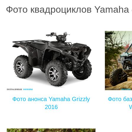
Фото квадроциклов Yamaha
Фото анонса Yamaha Grizzly
Фото ба
2016
W