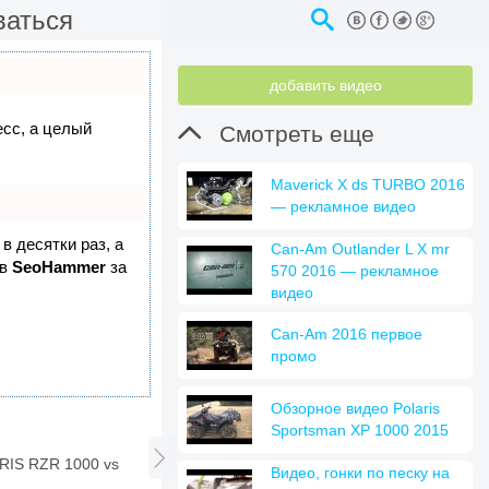
ваться
добавить видео
есс, а целый

Смотреть еще
Maverick X ds TURBO 2016
— рекламное видео
в десятки раз, а
Can-Am Outlander L X mr
 в
SeoHammer
за
570 2016 — рекламное
видео
Can-Am 2016 первое
промо
Обзорное видео Polaris
Sportsman XP 1000 2015

RIS RZR 1000 vs
Видео, гонки по песку на