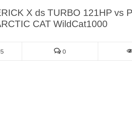
RICK X ds TURBO 121HP vs 
ARCTIC CAT WildCat1000
15
0