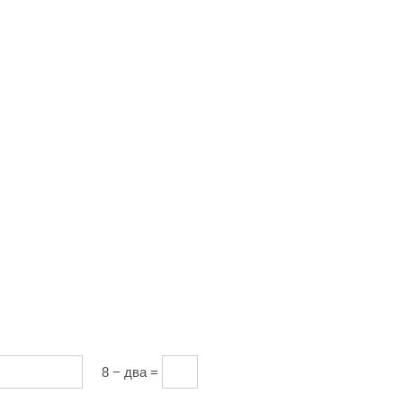
8 − два =