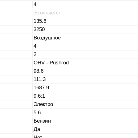
4
Уточняется
135.6
3250
Воздушное
4
2
OHV - Pushrod
98.6
111.3
1687.9
9.6:1
Электро
5.6
Бензин
Да
Нет