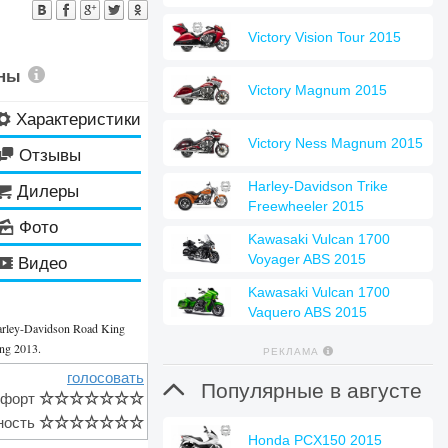
Victory Vision Tour 2015
ены
Victory Magnum 2015
Характеристики
⚙
Victory Ness Magnum 2015
Отзывы

Harley-Davidson Trike
Дилеры

Freewheeler 2015
Фото
🌄
Kawasaki Vulcan 1700
Voyager ABS 2015
Видео
🎬
Kawasaki Vulcan 1700
Vaquero ABS 2015
arley-Davidson Road King
ng 2013.
РЕКЛАМА
голосовать

Популярные в августе
мфорт
☆
☆
☆
☆
☆
☆
☆
ность
☆
☆
☆
☆
☆
☆
☆
Honda PCX150 2015