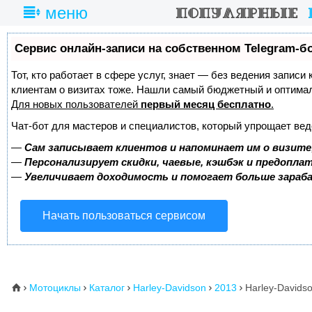
меню
Сервис онлайн-записи на собственном Telegram-б
Тот, кто работает в сфере услуг, знает — без ведения записи
клиентам о визитах тоже. Нашли самый бюджетный и оптима
Для новых пользователей
первый месяц бесплатно
.
Чат-бот для мастеров и специалистов, который упрощает вед
—
Сам записывает клиентов и напоминает им о визите
—
Персонализирует скидки, чаевые, кэшбэк и предопла
—
Увеличивает доходимость и помогает больше зара
Начать пользоваться сервисом
Мотоциклы
Каталог
Harley-Davidson
2013
Harley-Davids
⌂




