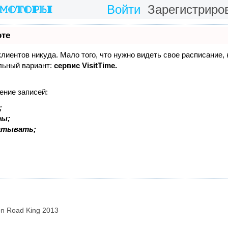
Войти
Зарегистриро
оте
 клиентов никуда. Мало того, что нужно видеть свое расписание,
льный вариант:
сервис VisitTime.
ение записей:
;
ты;
батывать;
on Road King 2013