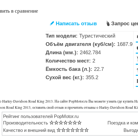
ить в сравнение
Написать отзыв
Запрос ц
✎

Тип модели:
Туристический
Объём двигателя (куб/см):
1687.9
Длина (мм.):
2462.784
Количество мест:
2
Ёмкость бака (л.):
22.7
Сухой вес (кг.):
355.2
 Harley-Davidson Road King 2013. На сайте PopMotor.ru Вы можете узнать где купить H
son Road King 2013, оставить свой отзыв и прочитать отзывы о Harley-Davidson Road Ki
Рейтинг пользователей PopMotor.ru
Производительность
☆
☆
☆
☆
☆
☆
☆
Поездка и ко
Качество и внешний вид
☆
☆
☆
☆
☆
☆
☆
Выгод