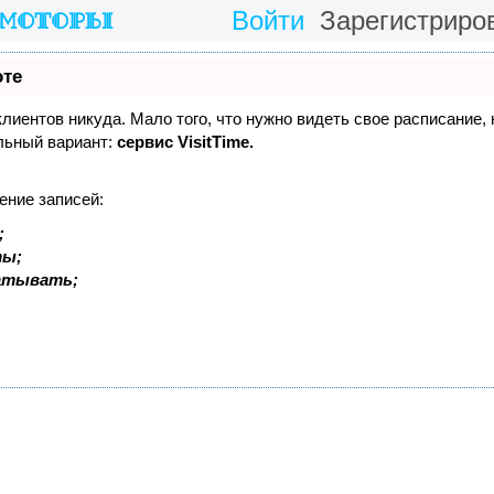
Войти
Зарегистриро
оте
 клиентов никуда. Мало того, что нужно видеть свое расписание,
льный вариант:
сервис VisitTime.
ение записей:
;
ты;
батывать;