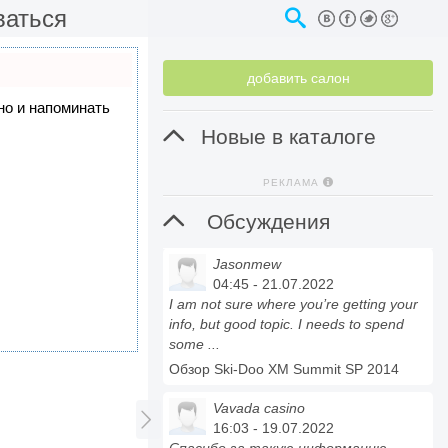
ваться
добавить салон
 но и напоминать

Новые в каталоге
РЕКЛАМА

Обсуждения
Jasonmew
04:45 - 21.07.2022
I am not sure where you’re getting your
info, but good topic. I needs to spend
some ...
Обзор Ski-Doo XM Summit SP 2014
Vavada casino

16:03 - 19.07.2022