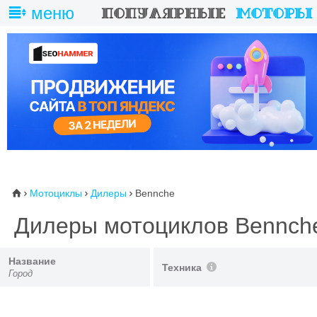
меню
Мотоциклы
Дилеры
Bennche
⌂



Дилеры мотоциклов Bennc
Название
Техника
Город