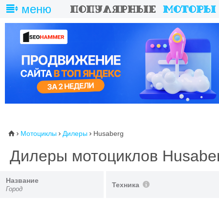
меню
Мотоциклы
Дилеры
Husaberg
⌂



Дилеры мотоциклов Husabe
Название
Техника
Город