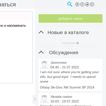
ваться
добавить салон
 но и напоминать

Новые в каталоге
РЕКЛАМА

Обсуждения
Jasonmew
04:45 - 21.07.2022
I am not sure where you’re getting your
info, but good topic. I needs to spend
some ...
Обзор Ski-Doo XM Summit SP 2014
Vavada casino

16:03 - 19.07.2022