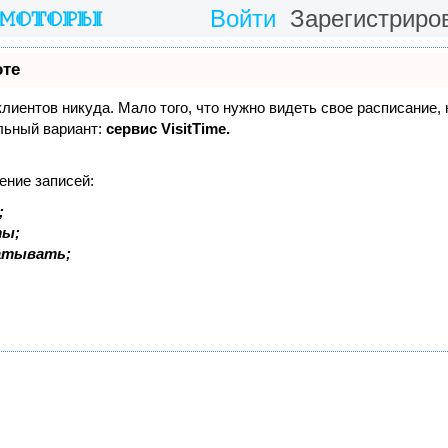
Войти
Зарегистриро
оте
 клиентов никуда. Мало того, что нужно видеть свое расписание,
льный вариант:
сервис VisitTime.
ение записей:
;
ты;
батывать;