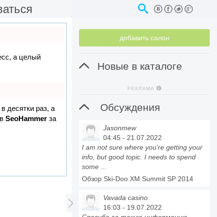
ваться
добавить салон
есс, а целый

Новые в каталоге
РЕКЛАМА

Обсуждения
в десятки раз, а
 в
SeoHammer
за
Jasonmew
04:45 - 21.07.2022
I am not sure where you’re getting your
info, but good topic. I needs to spend
some ...
Обзор Ski-Doo XM Summit SP 2014
Vavada casino

16:03 - 19.07.2022