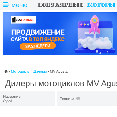
меню
Мотоциклы
Дилеры
MV Agusta
⌂



Дилеры мотоциклов MV Agu
Название
Техника
Город