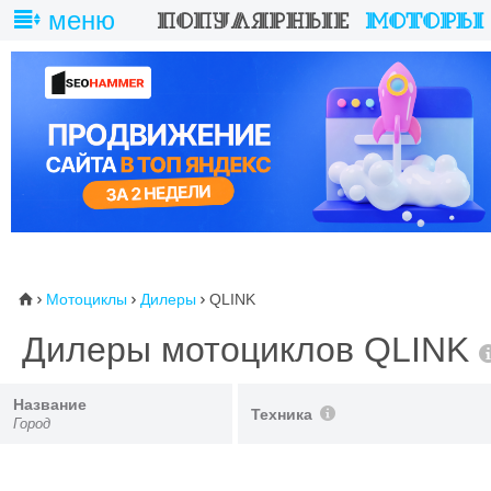
меню
Мотоциклы
Дилеры
QLINK
⌂



Дилеры мотоциклов QLINK
Название
Техника
Город