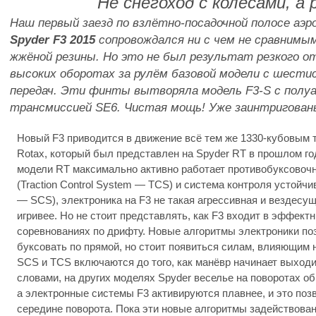
Не снегоход с колёсами, а 
Наш первый заезд по взлётно-посадочной полосе аэ
Spyder F3 2015
сопровождался ни с чем не сравнимым
жжёной резины. Но это не был результат резкого от
высоких оборотах за рулём базовой модели с шести
передач. Эти финты вытворяла модель F3-S с пол
трансмиссией SE6. Чистая мощь! Уже заинтригован
Новый F3 приводится в движение всё тем же 1330-кубовым
Rotax, который был представлен на
Spyder RT
в прошлом год
модели RT максимально активно работает противобуксовоч
(Traction Control System — TCS) и система контроля устойчиво
— SCS), электроника на F3 не такая агрессивная и вездесущ
игривее. Но не стоит представлять, как F3 входит в эффект
соревнованиях по дрифту. Новые алгоритмы электроники по
буксовать по прямой, но стоит появиться силам, влияющим 
SCS и TCS включаются до того, как манёвр начинает выходи
словами, на других моделях Spyder веселье на поворотах об
а электронные системы F3 активируются плавнее, и это поз
середине поворота. Пока эти новые алгоритмы задействован