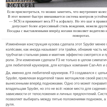
Если присмотреться, то можно заметить, что внутреннее колес
В этот момент быстро вмешивается система контроля устойчиво
— SCS) и прижимает весь F3 к асфальту. Но это шаг в правил
допускает более агрессивный стиль вождения, нежели други
Посадка с выставленными вперёд ногами позволяет водителю и
поворотах.
Изменённая конструкция кузова сделала этот Spyder менее 
колёсами, как иногда называют эти трайки, обнажив часть мо
трубчатая стальная рама и маятник эффектно смотрятся и 
роли. Эти изменения сделали F3 не только в целом симпатич
для любителей круизеров, для которых компания Can-Am и 
Да, именно для любителей круизеров. F3 создавался с цель
Spyder, привлекая водителей таких мотоциклов своей рассл
вынесенными вперёд подножками. Одно это может понрави
владельцам Spyder, но это не всё: новое место для сидения
зависимости от телосложения и личных предпочтений. Систе
позволяет выбирать между пятью положениями подножек, а 
руля.