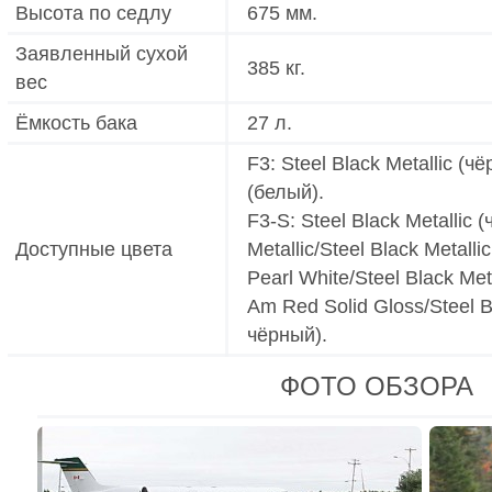
Высота по седлу
675 мм.
Заявленный сухой
385 кг.
вес
Ёмкость бака
27 л.
F3
: Steel Black Metallic (ч
(белый).
F3-S
: Steel Black Metallic
Доступные цвета
Metallic/Steel Black Metall
Pearl White/Steel Black Met
Am Red Solid Gloss/Steel Bl
чёрный).
ФОТО ОБЗОРА