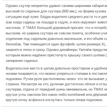
Однако скутер неприятно удивил своими широкими габарита
высокий по сиденью для скутера (800 мм.), но форма кузова
ситуацию ещё хуже. Бёдра водителя среднего роста то и дел
(как когда сидишь на лошади в седле, и ноги окружают живот
носочках. У TMAX большой дорожный просвет, что и потреб
высоким, но ширина скутера не совсем понята, особенно учи
отделение под сиденьем довольно маленькое, и его объём с
бензобак. Там помещается один фулфейс шлем размера XL, 
закроется легко и сразу. Однако дизайнеры Yamaha предусм
которым можно надёжно пристегнуть крышку своего шлема (
запирания сиденья.
Водительское место в целом довольно просторное и удобно
ногами понравится, что можно упереться стопами в постав
подножки. Ручки руля расположены низко: это не вызывает 
странно. Несмотря на это, руление достаточно лёгкое и отзы
скутерам, отдача от передней шины минимальна, но TMAX м
крутые углы наклона без каких-либо колебаний или дёргани
крутую кочку асфальта коснулась только опора подножки.