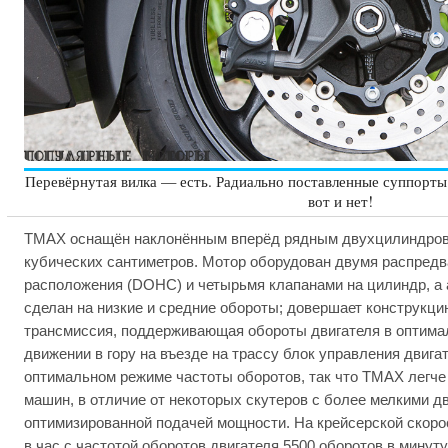
Перевёрнутая вилка — есть. Радиально поставленные суппорты
вот и нет!
TMAX оснащён наклонённым вперёд рядным двухцилиндров
кубических сантиметров. Мотор оборудован двумя распредв
расположения (DOHC) и четырьмя клапанами на цилиндр, а
сделан на низкие и средние обороты; довершает конструкц
трансмиссия, поддерживающая обороты двигателя в оптима
движении в гору на въезде на трассу блок управления двига
оптимальном режиме частоты оборотов, так что TMAX легче 
машин, в отличие от некоторых скутеров с более мелкими д
оптимизированной подачей мощности. На крейсерской скоро
в час с частотой оборотов двигателя 5500 оборотов в минут