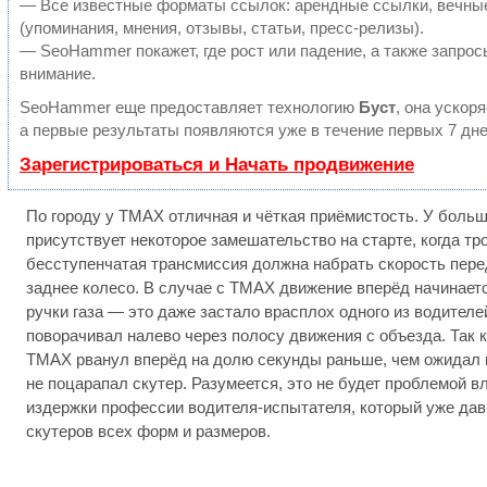
— Все известные форматы ссылок: арендные ссылки, вечны
(упоминания, мнения, отзывы, статьи, пресс-релизы).
— SeoHammer покажет, где рост или падение, а также запрос
внимание.
SeoHammer еще предоставляет технологию
Буст
, она ускор
а первые результаты появляются уже в течение первых 7 дне
Зарегистрироваться и Начать продвижение
По городу у TMAX отличная и чёткая приёмистость. У боль
присутствует некоторое замешательство на старте, когда тро
бесступенчатая трансмиссия должна набрать скорость пере
заднее колесо. В случае с TMAX движение вперёд начинаетс
ручки газа — это даже застало врасплох одного из водителе
поворачивал налево через полосу движения с объезда. Так к
TMAX рванул вперёд на долю секунды раньше, чем ожидал во
не поцарапал скутер. Разумеется, это не будет проблемой в
издержки профессии водителя-испытателя, который уже дав
скутеров всех форм и размеров.