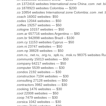
.cn 1372416 websites International zone China:.com .net .biz
.co 1878923 websites Colombia — $200
.co 10854 websites International zone Colombia:.com .net .bi
.coach 16002 websites- $50
.codes 12044 websites — $50
.coffee 19257 websites — $50
.cologne 10157 websites — $50
.com.ar 657716 websites Argentina — $80
.com.br 942898 websites Brazil – $100
.com.cy 11153 websites Cyprus — $50
.com.ni 23747 websites — $50
.com.np 38828 websites — $50
.com.ru, .net.ru, .org.ru, .spb.ru, .msk.ru 98375 websites 
.community 15013 websites — $50
.company 64217 websites — $50
.computer 5539 websites — $30
.condos 2192 websites — $30
.construction 7104 websites — $30
.consulting 27128 websites — $50
.contractors 3982 websites — $30
.cooking 1476 websites — $30
.cool 22008 websites — $50
.coop 7479 websites — $30
.corsica 1042 websites — $30