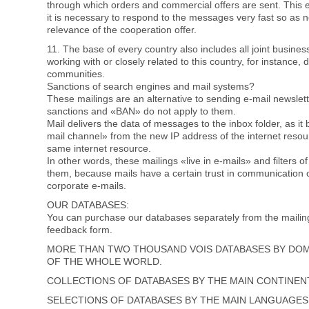
through which orders and commercial offers are sent. This e
it is necessary to respond to the messages very fast so as n
relevance of the cooperation offer.
11. The base of every country also includes all joint busines
working with or closely related to this country, for instance,
communities.
Sanctions of search engines and mail systems?
These mailings are an alternative to sending e-mail newslet
sanctions and «BAN» do not apply to them.
Mail delivers the data of messages to the inbox folder, as i
mail channel» from the new IP address of the internet resour
same internet resource.
In other words, these mailings «live in e-mails» and filters 
them, because mails have a certain trust in communication
corporate e-mails.
OUR DATABASES:
You can purchase our databases separately from the mailin
feedback form.
MORE THAN TWO THOUSAND VOIS DATABASES BY DOM
OF THE WHOLE WORLD.
COLLECTIONS OF DATABASES BY THE MAIN CONTINEN
SELECTIONS OF DATABASES BY THE MAIN LANGUAGES