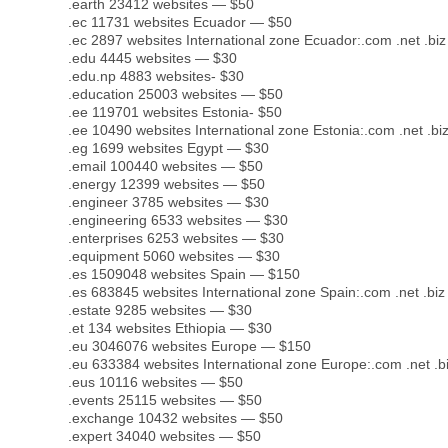
.earth 23412 websites — $50
.ec 11731 websites Ecuador — $50
.ec 2897 websites International zone Ecuador:.com .net .biz 
.edu 4445 websites — $30
.edu.np 4883 websites- $30
.education 25003 websites — $50
.ee 119701 websites Estonia- $50
.ee 10490 websites International zone Estonia:.com .net .biz
.eg 1699 websites Egypt — $30
.email 100440 websites — $50
.energy 12399 websites — $50
.engineer 3785 websites — $30
.engineering 6533 websites — $30
.enterprises 6253 websites — $30
.equipment 5060 websites — $30
.es 1509048 websites Spain — $150
.es 683845 websites International zone Spain:.com .net .biz 
.estate 9285 websites — $30
.et 134 websites Ethiopia — $30
.eu 3046076 websites Europe — $150
.eu 633384 websites International zone Europe:.com .net .biz
.eus 10116 websites — $50
.events 25115 websites — $50
.exchange 10432 websites — $50
.expert 34040 websites — $50