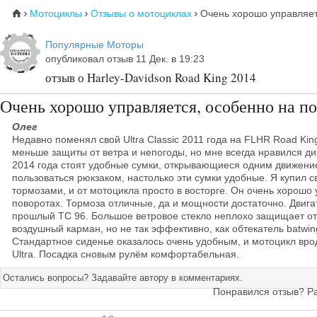
Мотоциклы
Отзывы о мотоциклах
Очень хорошо управляет
⌂



Популярные Моторы
опубликовал отзыв 11 Дек. в 19:23
отзыв о Harley-Davidson Road King 2014
Очень хорошо управляется, особенно на п
Олег
Недавно поменял свой Ultra Classic 2011 года на FLHR Road King
меньше защиты от ветра и непогоды, но мне всегда нравился ди
2014 года стоят удобные сумки, открывающиеся одним движением
пользоваться рюкзаком, настолько эти сумки удобные. Я купил 
тормозами, и от мотоцикла просто в восторге. Он очень хорошо
поворотах. Тормоза отличные, да и мощности достаточно. Двиг
прошлый TC 96. Большое ветровое стекло неплохо защищает от
воздушный карман, но не так эффективно, как обтекатель batwin
Стандартное сиденье оказалось очень удобным, и мотоцикл вро
Ultra. Посадка сновым рулём комфортабельная.
Остались вопросы? Задавайте автору в комментариях.
Понравился отзыв? Р