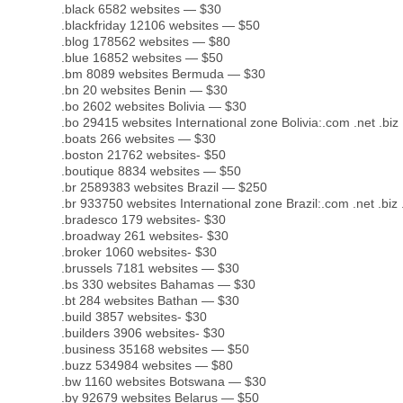
.black 6582 websites — $30
.blackfriday 12106 websites — $50
.blog 178562 websites — $80
.blue 16852 websites — $50
.bm 8089 websites Bermuda — $30
.bn 20 websites Benin — $30
.bo 2602 websites Bolivia — $30
.bo 29415 websites International zone Bolivia:.com .net .biz 
.boats 266 websites — $30
.boston 21762 websites- $50
.boutique 8834 websites — $50
.br 2589383 websites Brazil — $250
.br 933750 websites International zone Brazil:.com .net .biz 
.bradesco 179 websites- $30
.broadway 261 websites- $30
.broker 1060 websites- $30
.brussels 7181 websites — $30
.bs 330 websites Bahamas — $30
.bt 284 websites Bathan — $30
.build 3857 websites- $30
.builders 3906 websites- $30
.business 35168 websites — $50
.buzz 534984 websites — $80
.bw 1160 websites Botswana — $30
.by 92679 websites Belarus — $50