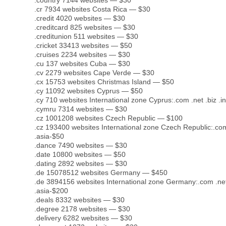
.country 7144 websites — $30
.cr 7934 websites Costa Rica — $30
.credit 4020 websites — $30
.creditcard 825 websites — $30
.creditunion 511 websites — $30
.cricket 33413 websites — $50
.cruises 2234 websites — $30
.cu 137 websites Cuba — $30
.cv 2279 websites Cape Verde — $30
.cx 15753 websites Christmas Island — $50
.cy 11092 websites Cyprus — $50
.cy 710 websites International zone Cyprus:.com .net .biz .i
.cymru 7314 websites — $30
.cz 1001208 websites Czech Republic — $100
.cz 193400 websites International zone Czech Republic:.com .
.asia-$50
.dance 7490 websites — $30
.date 10800 websites — $50
.dating 2892 websites — $30
.de 15078512 websites Germany — $450
.de 3894156 websites International zone Germany:.com .net .
.asia-$200
.deals 8332 websites — $30
.degree 2178 websites — $30
.delivery 6282 websites — $30