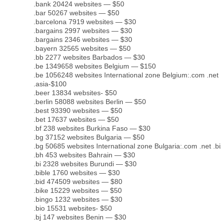
.bank 20424 websites — $50
.bar 50267 websites — $50
.barcelona 7919 websites — $30
.bargains 2997 websites — $30
.bargains 2346 websites — $30
.bayern 32565 websites — $50
.bb 2277 websites Barbados — $30
.be 1349658 websites Belgium — $150
.be 1056248 websites International zone Belgium:.com .net .b
.asia-$100
.beer 13834 websites- $50
.berlin 58088 websites Berlin — $50
.best 93390 websites — $50
.bet 17637 websites — $50
.bf 238 websites Burkina Faso — $30
.bg 37152 websites Bulgaria — $50
.bg 50685 websites International zone Bulgaria:.com .net .bi
.bh 453 websites Bahrain — $30
.bi 2328 websites Burundi — $30
.bible 1760 websites — $30
.bid 474509 websites — $80
.bike 15229 websites — $50
.bingo 1232 websites — $30
.bio 15531 websites- $50
.bj 147 websites Benin — $30