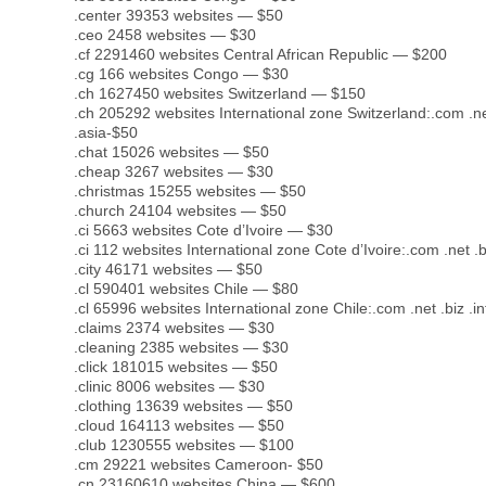
.center 39353 websites — $50
.ceo 2458 websites — $30
.cf 2291460 websites Central African Republic — $200
.cg 166 websites Congo — $30
.ch 1627450 websites Switzerland — $150
.ch 205292 websites International zone Switzerland:.com .net
.asia-$50
.chat 15026 websites — $50
.cheap 3267 websites — $30
.christmas 15255 websites — $50
.church 24104 websites — $50
.ci 5663 websites Cote d’Ivoire — $30
.ci 112 websites International zone Cote d’Ivoire:.com .net .b
.city 46171 websites — $50
.cl 590401 websites Chile — $80
.cl 65996 websites International zone Chile:.com .net .biz .i
.claims 2374 websites — $30
.cleaning 2385 websites — $30
.click 181015 websites — $50
.clinic 8006 websites — $30
.clothing 13639 websites — $50
.cloud 164113 websites — $50
.club 1230555 websites — $100
.cm 29221 websites Cameroon- $50
.cn 23160610 websites China — $600