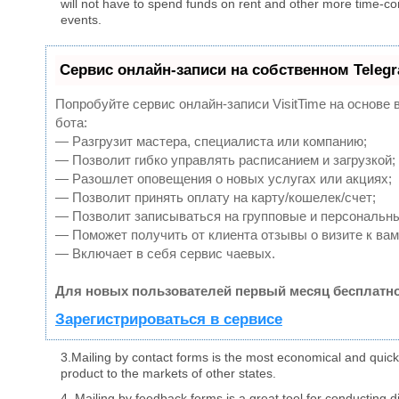
will not have to spend funds on rent and other more time-
events.
Сервис онлайн-записи на собственном Teleg
Попробуйте сервис онлайн-записи VisitTime на основе 
бота:
— Разгрузит мастера, специалиста или компанию;
— Позволит гибко управлять расписанием и загрузкой;
— Разошлет оповещения о новых услугах или акциях;
— Позволит принять оплату на карту/кошелек/счет;
— Позволит записываться на групповые и персональн
— Поможет получить от клиента отзывы о визите к вам
— Включает в себя сервис чаевых.
Для новых пользователей первый месяц бесплатно
Зарегистрироваться в сервисе
3.Mailing by contact forms is the most economical and quick
product to the markets of other states.
4. Mailing by feedback forms is a great tool for conducting di