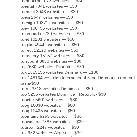
.democrat 1072 websites — $30
.dental 7841 websites — $30
.dentist 3046 websites — $30
.desi 2647 websites — $50
.design 103712 websites — $50
.dev 190456 websites — $50
.diamonds 2730 websites — $30
.diet 18291 websites — $50
.digital 49449 websites — $50
.direct 12129 websites — $50
.directory 15157 websites — $50
.discount 3898 websites — $30
.dj 7680 websites Djibouti — $30
.dk 1319155 websites Denmark — $100
.dk 148164 websites International zone Denmark:.com .net .b
.asia-$50
.dm 23318 websites Dominica — $50
.do 5255 websites Dominican Republic- $30
.doctor 5601 websites — $30
.dog 10030 websites — $50
.dog 12435 websites — $50
.domains 6253 websites — $30
.download 7886 websites — $30
.durban 2247 websites — $30
.dz 982 websites Algeria — $30