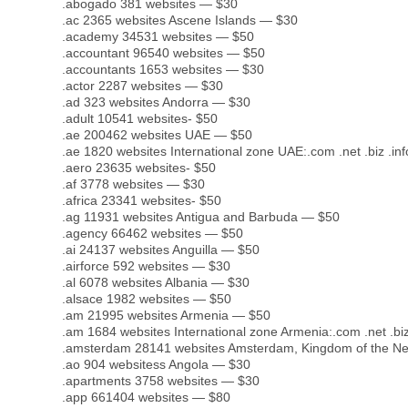
.abogado 381 websites — $30
.ac 2365 websites Ascene Islands — $30
.academy 34531 websites — $50
.accountant 96540 websites — $50
.accountants 1653 websites — $30
.actor 2287 websites — $30
.ad 323 websites Andorra — $30
.adult 10541 websites- $50
.ae 200462 websites UAE — $50
.ae 1820 websites International zone UAE:.com .net .biz .inf
.aero 23635 websites- $50
.af 3778 websites — $30
.africa 23341 websites- $50
.ag 11931 websites Antigua and Barbuda — $50
.agency 66462 websites — $50
.ai 24137 websites Anguilla — $50
.airforce 592 websites — $30
.al 6078 websites Albania — $30
.alsace 1982 websites — $50
.am 21995 websites Armenia — $50
.am 1684 websites International zone Armenia:.com .net .biz 
.amsterdam 28141 websites Amsterdam, Kingdom of the N
.ao 904 websitess Angola — $30
.apartments 3758 websites — $30
.app 661404 websites — $80