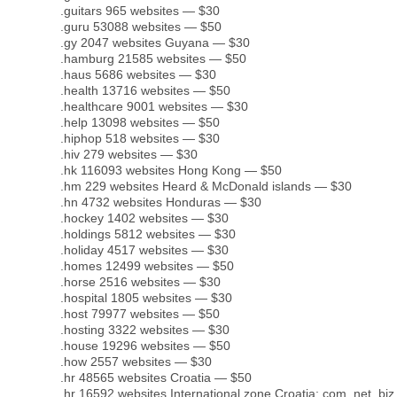
.guitars 965 websites — $30
.guru 53088 websites — $50
.gy 2047 websites Guyana — $30
.hamburg 21585 websites — $50
.haus 5686 websites — $30
.health 13716 websites — $50
.healthcare 9001 websites — $30
.help 13098 websites — $50
.hiphop 518 websites — $30
.hiv 279 websites — $30
.hk 116093 websites Hong Kong — $50
.hm 229 websites Heard & McDonald islands — $30
.hn 4732 websites Honduras — $30
.hockey 1402 websites — $30
.holdings 5812 websites — $30
.holiday 4517 websites — $30
.homes 12499 websites — $50
.horse 2516 websites — $30
.hospital 1805 websites — $30
.host 79977 websites — $50
.hosting 3322 websites — $30
.house 19296 websites — $50
.how 2557 websites — $30
.hr 48565 websites Croatia — $50
.hr 16592 websites International zone Croatia:.com .net .biz 