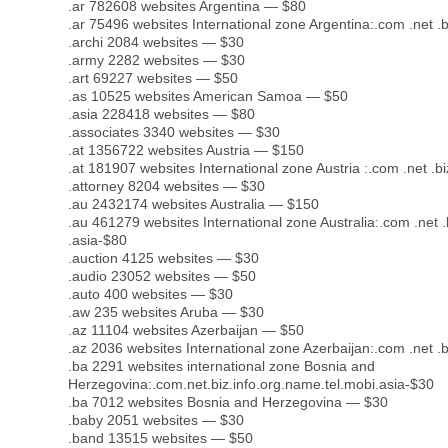
.ar 782608 websites Argentina — $80
.ar 75496 websites International zone Argentina:.com .net .bi
.archi 2084 websites — $30
.army 2282 websites — $30
.art 69227 websites — $50
.as 10525 websites American Samoa — $50
.asia 228418 websites — $80
.associates 3340 websites — $30
.at 1356722 websites Austria — $150
.at 181907 websites International zone Austria :.com .net .bi
.attorney 8204 websites — $30
.au 2432174 websites Australia — $150
.au 461279 websites International zone Australia:.com .net .b
.asia-$80
.auction 4125 websites — $30
.audio 23052 websites — $50
.auto 400 websites — $30
.aw 235 websites Aruba — $30
.az 11104 websites Azerbaijan — $50
.az 2036 websites International zone Azerbaijan:.com .net .bi
.ba 2291 websites international zone Bosnia and
Herzegovina:.com.net.biz.info.org.name.tel.mobi.asia-$30
.ba 7012 websites Bosnia and Herzegovina — $30
.baby 2051 websites — $30
.band 13515 websites — $50