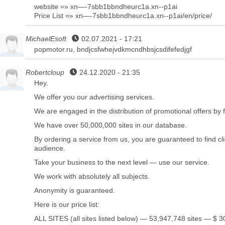
website =» xn—-7sbb1bbndheurc1a.xn--p1ai
Price List =» xn—-7sbb1bbndheurc1a.xn--p1ai/en/price/
MichaelEsoft
02.07.2021 - 17:21
popmotor.ru, bndjcsfwhejvdkmcndhbsjcsdifefedjgf
Robertcloup
24.12.2020 - 21:35
Hey.
We offer you our advertising services.
We are engaged in the distribution of promotional offers by 
We have over 50,000,000 sites in our database.
By ordering a service from us, you are guaranteed to find cl
audience.
Take your business to the next level — use our service.
We work with absolutely all subjects.
Anonymity is guaranteed.
Here is our price list:
ALL SITES (all sites listed below) — 53,947,748 sites — $ 