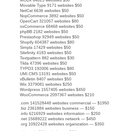
MODx 64023 websites $50
Movable Type 9171 websites $50
NetCat 6636 websites $50
NopCommerce 3892 websites $50
OpenCart 321057 websites $80
osCommerce 68468 websites $50
phpBB 2182 websites $50
Prestashop 92949 websites $50
Shopify 604387 websites $80
Simpla 17429 websites $50
Sitefinity 4183 websites $50
Textpattern 882 websites $30
Tilda 47396 websites $50
TYPO3 192006 websites $80
UMI.CMS 13191 websites $50
vBulletin 8407 websites $50
Wix 3379081 websites $250
Wordpress 1557405 websites $450
WooCommerce 2097367 websites $210
.com 141528448 websites commercial — $1950
.biz 2361884 websites business — $150
.info 6216929 websites information — $250
.net 15689222 websites network — $450
.org 10922428 websites organization — $350