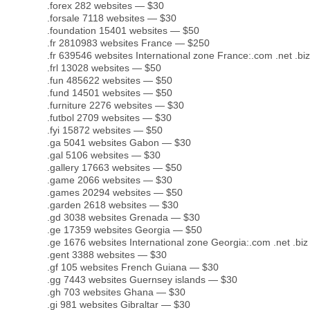
.forex 282 websites — $30
.forsale 7118 websites — $30
.foundation 15401 websites — $50
.fr 2810983 websites France — $250
.fr 639546 websites International zone France:.com .net .biz
.frl 13028 websites — $50
.fun 485622 websites — $50
.fund 14501 websites — $50
.furniture 2276 websites — $30
.futbol 2709 websites — $30
.fyi 15872 websites — $50
.ga 5041 websites Gabon — $30
.gal 5106 websites — $30
.gallery 17663 websites — $50
.game 2066 websites — $30
.games 20294 websites — $50
.garden 2618 websites — $30
.gd 3038 websites Grenada — $30
.ge 17359 websites Georgia — $50
.ge 1676 websites International zone Georgia:.com .net .biz 
.gent 3388 websites — $30
.gf 105 websites French Guiana — $30
.gg 7443 websites Guernsey islands — $30
.gh 703 websites Ghana — $30
.gi 981 websites Gibraltar — $30