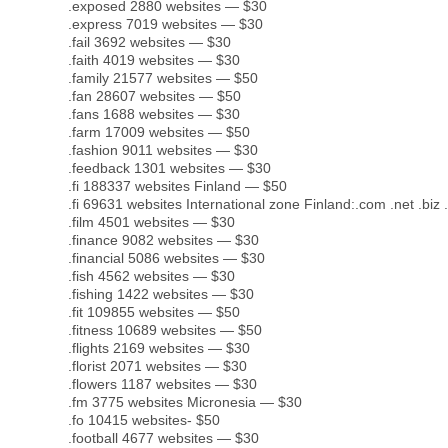
.exposed 2880 websites — $30
.express 7019 websites — $30
.fail 3692 websites — $30
.faith 4019 websites — $30
.family 21577 websites — $50
.fan 28607 websites — $50
.fans 1688 websites — $30
.farm 17009 websites — $50
.fashion 9011 websites — $30
.feedback 1301 websites — $30
.fi 188337 websites Finland — $50
.fi 69631 websites International zone Finland:.com .net .biz 
.film 4501 websites — $30
.finance 9082 websites — $30
.financial 5086 websites — $30
.fish 4562 websites — $30
.fishing 1422 websites — $30
.fit 109855 websites — $50
.fitness 10689 websites — $50
.flights 2169 websites — $30
.florist 2071 websites — $30
.flowers 1187 websites — $30
.fm 3775 websites Micronesia — $30
.fo 10415 websites- $50
.football 4677 websites — $30