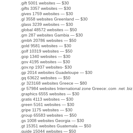
.gift 5001 websites — $30
.gifts 3357 websites — $30
.gives 1759 websites — $30
.gl 3558 websites Greenland — $30
.glass 3239 websites — $30
.global 48572 websites — $50
.gm 287 websites Gambia — $30
.gmbh 20786 websites — $50
.gold 9581 websites — $30
.golf 10319 websites — $50
.gop 1340 websites — $30
.gov 4195 websites — $30
.gov.np 1937 websites- $30
.gp 2014 websites Guadeloupe — $30
.gq 63622 websites — $50
.gr 323168 websites Greece — $80
.gr 57984 websites International zone Greece:.com .net .biz 
.graphics 6555 websites — $30
.gratis 4113 websites — $30
.green 5161 websites — $30
.gripe 1175 websites — $30
.group 65583 websites — $50
.gs 1008 websites Georgia — $30
.gt 15351 websites Guatemala — $50
.guide 15044 websites — $50