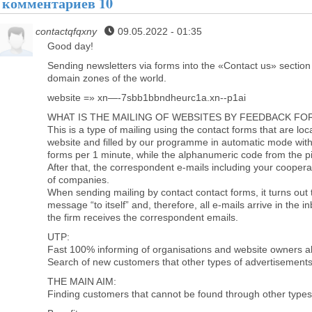
комментариев 10
contactqfqxny
09.05.2022 - 01:35
Good day!
Sending newsletters via forms into the «Contact us» section t
domain zones of the world.
website =» xn—-7sbb1bbndheurc1a.xn--p1ai
WHAT IS THE MAILING OF WEBSITES BY FEEDBACK FO
This is a type of mailing using the contact forms that are loc
website and filled by our programme in automatic mode with
forms per 1 minute, while the alphanumeric code from the pi
After that, the correspondent e-mails including your cooperat
of companies.
When sending mailing by contact contact forms, it turns out
message “to itself” and, therefore, all e-mails arrive in the i
the firm receives the correspondent emails.
UTP:
Fast 100% informing of organisations and website owners a
Search of new customers that other types of advertisements
THE MAIN AIM:
Finding customers that cannot be found through other types