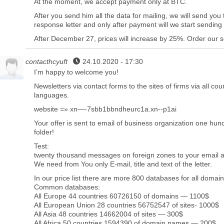
At the moment, we accept payment only at BTC.
After you send him all the data for mailing, we will send yo
response letter and only after payment will we start sendin
After December 27, prices will increase by 25%. Order our s
contacthcyuft
24.10.2020 - 17:30
I’m happy to welcome you!
Newsletters via contact forms to the sites of firms via all cou
languages.
website =» xn—-7sbb1bbndheurc1a.xn--p1ai
Your offer is sent to email of business organization one hund
folder!
Test:
twenty thousand messages on foreign zones to your email 
We need from You only E-mail, title and text of the letter.
In our price list there are more 800 databases for all domain
Common databases:
All Europe 44 countries 60726150 of domains — 1100$
All European Union 28 countries 56752547 of sites- 1000$
All Asia 48 countries 14662004 of sites — 300$
All Africa 50 countries 1594390 of domain names — 200$