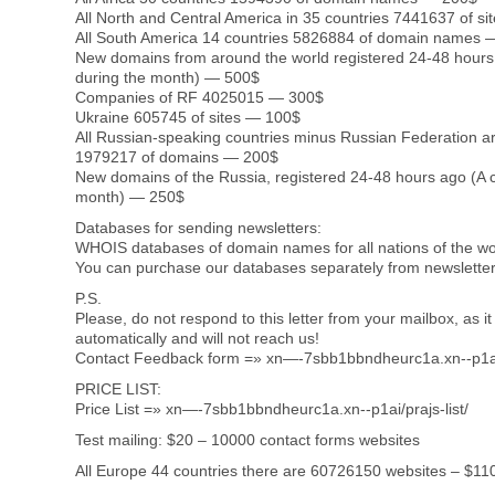
All North and Central America in 35 countries 7441637 of s
All South America 14 countries 5826884 of domain names 
New domains from around the world registered 24-48 hours a
during the month) — 500$
Companies of RF 4025015 — 300$
Ukraine 605745 of sites — 100$
All Russian-speaking countries minus Russian Federation ar
1979217 of domains — 200$
New domains of the Russia, registered 24-48 hours ago (A c
month) — 250$
Databases for sending newsletters:
WHOIS databases of domain names for all nations of the wo
You can purchase our databases separately from newsletter’
P.S.
Please, do not respond to this letter from your mailbox, as 
automatically and will not reach us!
Contact Feedback form =» xn—-7sbb1bbndheurc1a.xn--p1ai
PRICE LIST:
Price List =» xn—-7sbb1bbndheurc1a.xn--p1ai/prajs-list/
Test mailing: $20 – 10000 contact forms websites
All Europe 44 countries there are 60726150 websites – $11