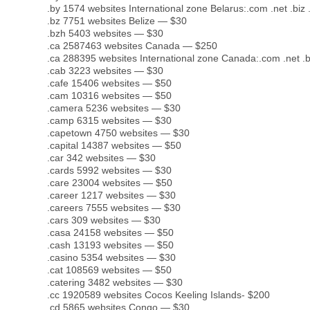
.by 1574 websites International zone Belarus:.com .net .biz .
.bz 7751 websites Belize — $30
.bzh 5403 websites — $30
.ca 2587463 websites Canada — $250
.ca 288395 websites International zone Canada:.com .net .bi
.cab 3223 websites — $30
.cafe 15406 websites — $50
.cam 10316 websites — $50
.camera 5236 websites — $30
.camp 6315 websites — $30
.capetown 4750 websites — $30
.capital 14387 websites — $50
.car 342 websites — $30
.cards 5992 websites — $30
.care 23004 websites — $50
.career 1217 websites — $30
.careers 7555 websites — $30
.cars 309 websites — $30
.casa 24158 websites — $50
.cash 13193 websites — $50
.casino 5354 websites — $30
.cat 108569 websites — $50
.catering 3482 websites — $30
.cc 1920589 websites Cocos Keeling Islands- $200
.cd 5865 websites Congo — $30