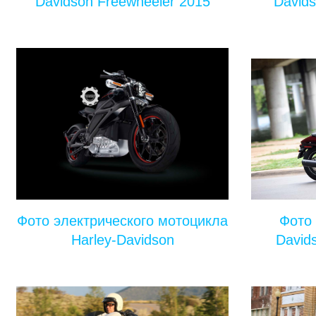
Davidson Freewheeler 2015
Davids
Фото электрического мотоцикла
Фото 
Harley-Davidson
David