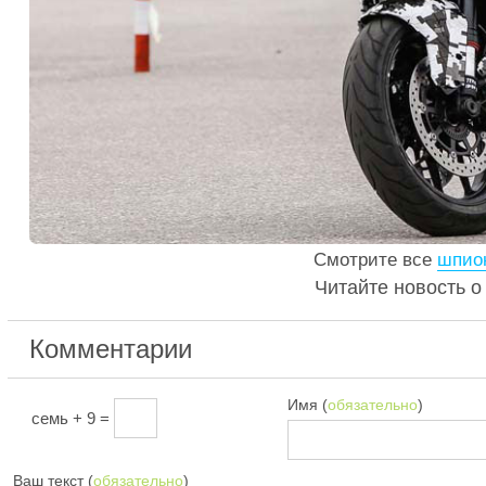
Смотрите все
шпион
Читайте новость 
Комментарии
Имя (
обязательно
)
семь + 9 =
Ваш текст (
обязательно
)