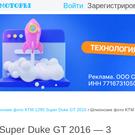
Войти
Зарегистриро
нские фото KTM 1290 Super Duke GT 2016
Шпионские фото KTM 

Super Duke GT 2016 — 3