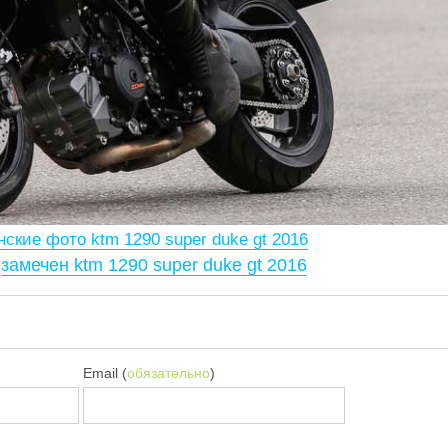
ские фото ktm 1290 super duke gt 2016
о
замечен ktm 1290 super duke gt 2016
Email (
обязательно
)