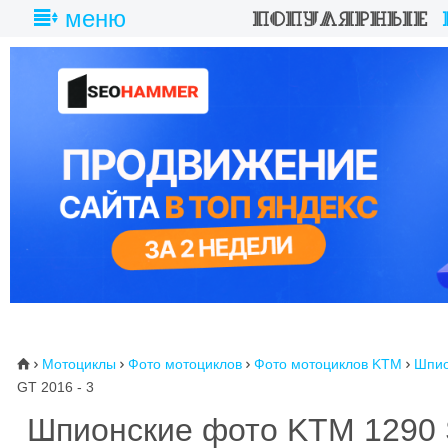
меню
Мотоциклы
Фото мотоциклов
Фото мотоциклов KTM
Шпио
⌂




GT 2016 - 3
Шпионские фото KTM 1290 