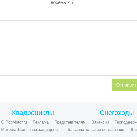
восемь × 7 =
Квадроциклы
Снегоходы
О PopMotor.ru
Реклама
Представителям
Вакансии
Техподдерж
ые Моторы, Все права защищены.
Пользовательское соглашение
Дл