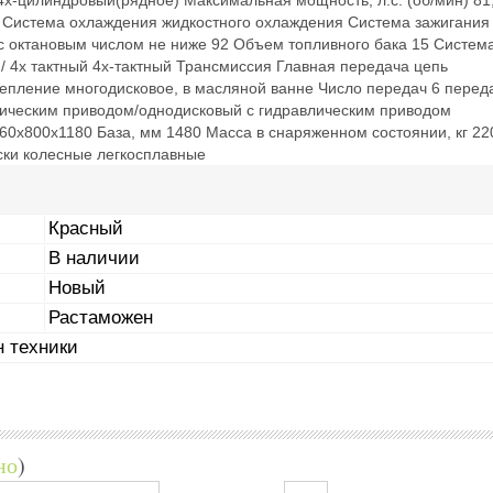
4х-цилиндровый(рядное) Максимальная мощность, л.с. (об/мин) 81
) Система охлаждения жидкостного охлаждения Система зажигания
с октановым числом не ниже 92 Объем топливного бака 15 Систем
 / 4х тактный 4х-тактный Трансмиссия Главная передача цепь
епление многодисковое, в масляной ванне Число передач 6 перед
влическим приводом/однодисковый с гидравлическим приводом
0х800х1180 База, мм 1480 Масса в снаряженном состоянии, кг 22
иски колесные легкосплавные
Красный
В наличии
Новый
Растаможен
 техники
но
)