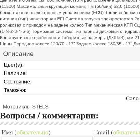
Двигатель Объем, см³ 600 Количество и расположение цилиндров 
(11500) Максимальный крутящий момент, Нм (об/мин) 52,0 (10500
бесконтактная с электронным управлением (ECU) Топливо бензин 
питания (тип) инжекторная EFI Система запуска электростартер 2х
роликовая с приводом на заднее колесо Тип механическая КПП Сц
(1-N-2-3-4-5-6) Тормозная система Тип парный дисковый с гидра
Конструктивные особенности Габаритные размеры (Д×Ш×В), мм 216
Шины Переднее колесо 120/70 - 17" Заднее колесо 180/55 - 17" Д
Описание
Цвет(а):
Наличие:
Состояние:
Таможня:
Салон
Мотоциклы STELS
Вопросы / комментарии:
Имя (
обязательно
)
Email (
обязатель