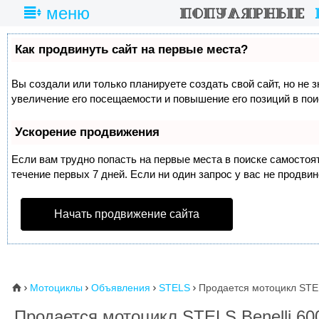
меню
Как продвинуть сайт на первые места?
Вы создали или только планируете создать свой сайт, но не 
увеличение его посещаемости и повышение его позиций в по
Ускорение продвижения
Если вам трудно попасть на первые места в поиске самосто
течение первых 7 дней. Если ни один запрос у вас не продвин
Начать продвижение сайта
Мотоциклы
Объявления
STELS
Продается мотоцикл STEL
⌂




Продается мотоцикл STELS Benelli 60