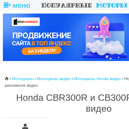
меню
Мотоциклы
Мотоциклы видео
Мотоциклы Honda видео
H
⌂




рекламное видео
Honda CBR300R и CB300
видео