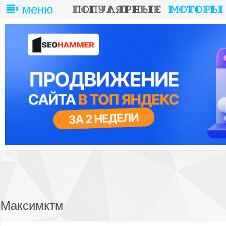
меню
Максимктм