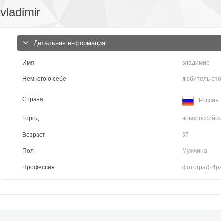
vladimir
Детальная информация
Имя
владимир
Немного о себе
любитель спор
Страна
Россия
Город
новороссийск
Возраст
37
Пол
Мужчина
Профессия
фотограф 4р