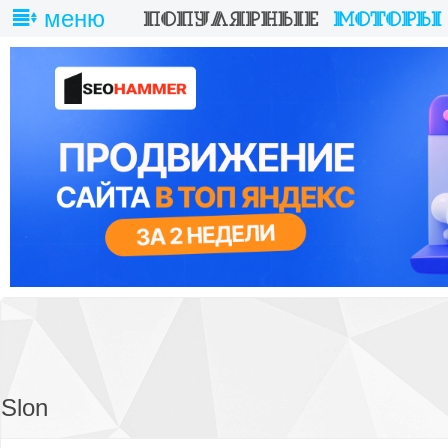
меню
Slon