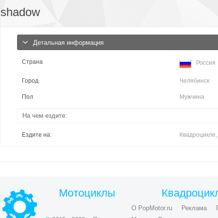
shadow
Детальная информация
Страна
Россия
Город
Челябинск
Пол
Мужчина
На чем ездите:
Ездите на:
Квадроцикле,
Мотоциклы
Квадроцик
О PopMotor.ru
Реклама