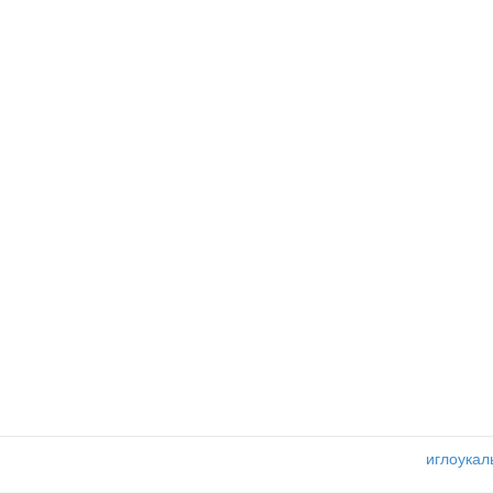
иглоукал