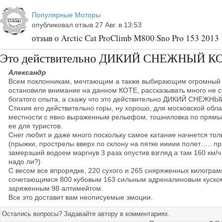
Популярные Моторы
опубликовал отзыв 27 Авг. в 13:53
отзыв о Arctic Cat ProClimb M800 Sno Pro 153 2013
Это действительно ДИКИЙ СНЕЖНЫЙ К
Александр
Всем поклонникам, мечтающим а также выбирающим огромный п
остановили внимание на данном КОТЕ, рассказывать много не с
богатого опыта, а скажу что это действительно ДИКИЙ СНЕЖНЫ
Стихия его действительно горы, ну хорошо, для московской обла
местности с явно выраженным рельефом, тошниловка по прямым
ее для туристов.
Снег любит и даже много поскольку самое катание начнется тол
(прыжки, прострелы вверх по склону на пятке иииии полет….. пр
замерзший водоем маргнув 3 раза опустив взгляд а там 160 км/ч
надо ли?)
С весом все впрорядке, 220 сухого и 265 сняряженных килогра
сочетающимся 800 кубовым 163 сильным адреналиновым куском
заряженным 98 алтимейтом.
Все это доставит вам неописуемые эмоции.
Остались вопросы? Задавайте автору в комментариях.