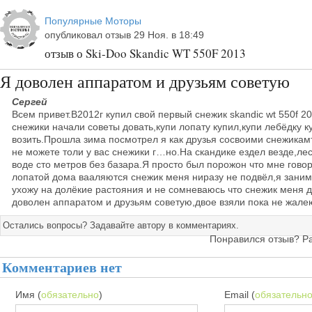
Популярные Моторы
опубликовал отзыв 29 Ноя. в 18:49
отзыв о Ski-Doo Skandic WT 550F 2013
Я доволен аппаратом и друзьям советую
Сергей
Всем привет.В2012г купил свой первый снежик skandic wt 550f 2
снежики начали советы довать,купи лопату купил,купи лебёдку ку
возить.Прошла зима посмотрел я как друзья сосвоими снежикам
не можете толи у вас снежики г…но.На скандике ездел везде,л
воде сто метров без базара.Я просто был порожон что мне говор
лопатой дома вааляются снежик меня ниразу не подвёл,я зани
ухожу на долёкие растояния и не сомневаюсь что снежик меня д
доволен аппаратом и друзьям советую,двое взяли пока не жалею
Остались вопросы? Задавайте автору в комментариях.
Понравился отзыв? Р
Комментариев нет
Имя (
обязательно
)
Email (
обязательн