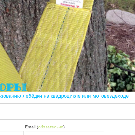
льзованию лебёдки на квадроцикле или мотовездеходе
Email (
обязательно
)