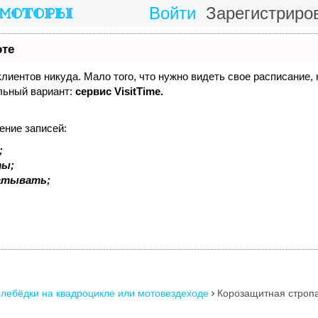
Войти
Зарегистриро
оте
 клиентов никуда. Мало того, что нужно видеть свое расписание,
льный вариант:
сервис VisitTime.
ение записей:
;
ты;
батывать;
 лебёдки на квадроцикле или мотовездеходе
Корозащитная стропа
