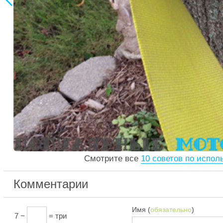
Смотрите все
10 советов по испо
Комментарии
Имя (
обязательно
)
7 −
= три