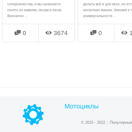
соперничества, и вы начинаете
делать всё и для всех, но ес
гонять по камням, лесам и песку
несколько машин, близких к 
Внезапно ...
универсальности. ...
0
3674
0
1




Мотоциклы
© 2015 - 2022 :: Популярн