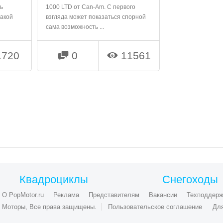
ть
1000 LTD от Can-Am. С первого
такой
взгляда может показаться спорной
сама возможность ...
720
0
11561


Квадроциклы
Снегоходы
О PopMotor.ru
Реклама
Представителям
Вакансии
Техподдерж
ые Моторы, Все права защищены.
Пользовательское соглашение
Дл