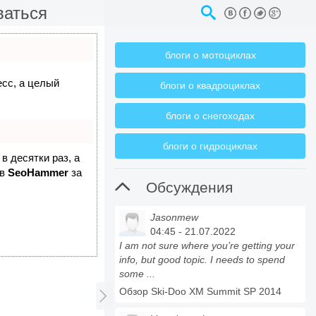
ваться
блоги о мотоциклах
есс, а целый
блоги о квадроциклах
блоги о снегоходах
блоги о гидроциклах
в десятки раз, а
 в
SeoHammer
за

Обсуждения
Jasonmew
04:45 - 21.07.2022
I am not sure where you’re getting your
info, but good topic. I needs to spend
some ...
Обзор Ski-Doo XM Summit SP 2014
