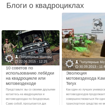
Блоги о квадроциклах
Популярные Моторы
👤
22.06.2015 - 12:25
🕔
Популярные Мо
👤
30.09.2013 - 11:
🕔
10 советов по
использованию лебёдки
Эволюция
на квадроцикле или
мотовездехода Kaw
мотовездеходе
Teryx
Представьте: вы со своими друзьями
Как один из лучших универс
катаетесь на квадроциклах и
мотовездеходов продолжае
мотовездеходах по бездорожью.
совершенствоваться Ни одн
Само собой, просыпается дух
транспортное средство не 