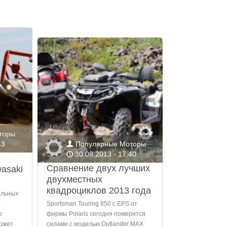
торы
43
Популярные Моторы
👤
30.08.2013 - 17:40
🕔
Сравнение двух лучших
asaki
двухместных
квадроциклов 2013 года
альных
т
Sportsman Touring 850 с EPS от
о
фирмы Polaris сегодня померится
может
силами с моделью Outlander MAX