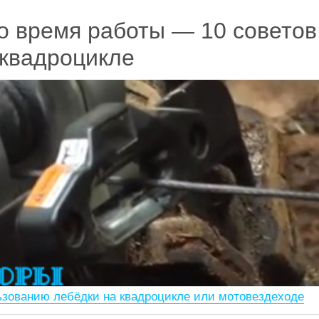
во время работы — 10 советов
 квадроцикле
льзованию лебёдки на квадроцикле или мотовездеходе