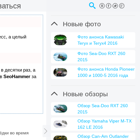
ваться

Новые фото
есс, а целый
Фото анонса Kawasaki
Teryx и Teryx4 2016
Фото Sea-Doo RXT 260
2015
Фото анонса Honda Pioneer
в десятки раз, а
1000 и 1000-5 2016 года
 в
SeoHammer
за

Новые обзоры
Обзор Sea-Doo RXT 260
2015
Обзор Yamaha Viper M-TX
162 LE 2016

ёдки во время
Обзор Can-Am Outlander