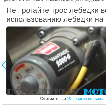
работы - 10 советов по использованию лебёдки на квадроцикле
Не трогайте трос лебёдки 
использованию лебёдки на

Смотрите все
10 советов по испо