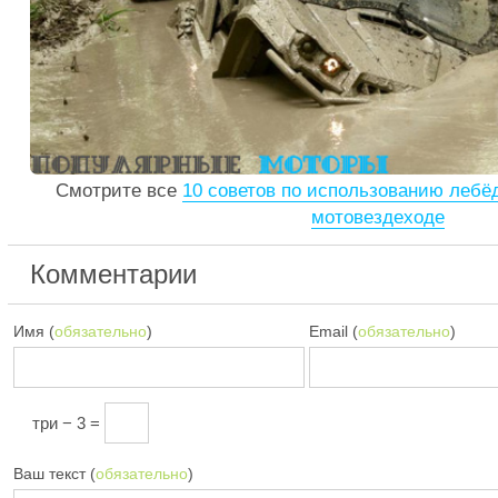
Смотрите все
10 советов по использованию лебё
мотовездеходе
Комментарии
Имя (
обязательно
)
Email (
обязательно
)
три − 3 =
Ваш текст (
обязательно
)