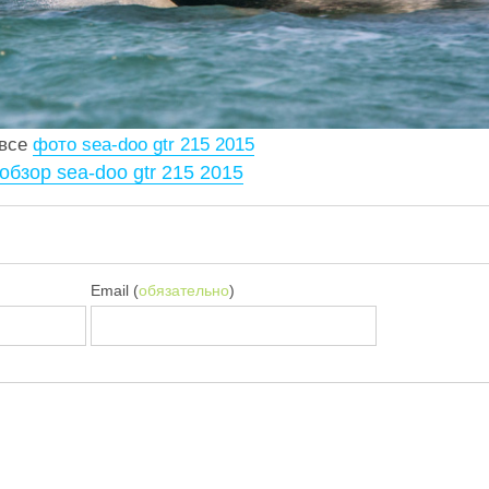
 все
фото sea-doo gtr 215 2015
обзор sea-doo gtr 215 2015
Email (
обязательно
)