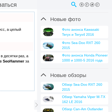
ваться

Новые фото
есс, а целый
Фото анонса Kawasaki
Teryx и Teryx4 2016
Фото Sea-Doo RXT 260
2015
Фото анонса Honda Pioneer
в десятки раз, а
1000 и 1000-5 2016 года
 в
SeoHammer
за

Новые обзоры
Обзор Sea-Doo RXT 260
2015
Обзор Yamaha Viper M-TX
162 LE 2016

Обзор Can-Am Outlander