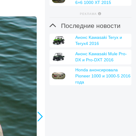
6×6 1000 XT 2015
РЕКЛАМА

Последние новости
Анонс Kawasaki Teryx и
Teryx4 2016
Анонс Kawasaki Mule Pro-
DX и Pro-DXT 2016
Honda анонсировала
Pioneer 1000 и 1000-5 2016
года
