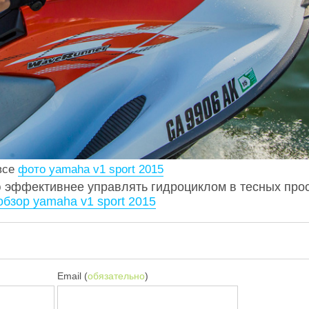
все
фото yamaha v1 sport 2015
 эффективнее управлять гидроциклом в тесных прос
обзор yamaha v1 sport 2015
Email (
обязательно
)