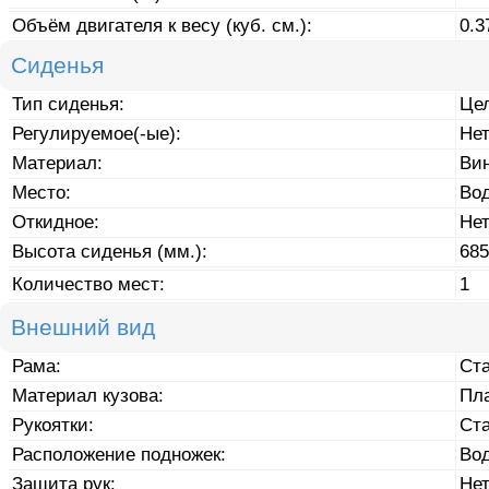
Объём двигателя к весу (куб. см.):
0.3
Сиденья
Тип сиденья:
Це
Регулируемое(-ые):
Не
Материал:
Ви
Место:
Во
Откидное:
Не
Высота сиденья (мм.):
685
Количество мест:
1
Внешний вид
Рама:
Ст
Материал кузова:
Пл
Рукоятки:
Ст
Расположение подножек:
Во
Защита рук:
Не