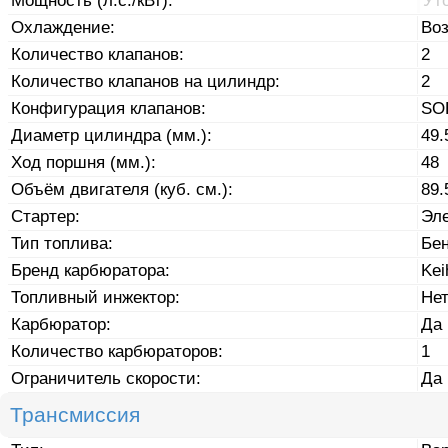
Мощность (л.с./кВт):
Ут
Охлаждение:
Во
Количество клапанов:
2
Количество клапанов на цилиндр:
2
Конфигурация клапанов:
SO
Диаметр цилиндра (мм.):
49.
Ход поршня (мм.):
48
Объём двигателя (куб. см.):
89.
Стартер:
Эле
Тип топлива:
Бе
Бренд карбюратора:
Kei
Топливный инжектор:
Не
Карбюратор:
Да
Количество карбюраторов:
1
Ограничитель скорости:
Да
Трансмиссия