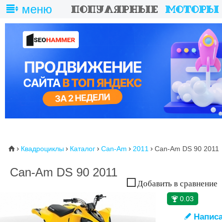
меню
Квадроциклы
Каталог
Can-Am
2011
Can-Am DS 90 2011
⌂





Can-Am DS 90 2011
Добавить в сравнение
0.03
🏆
Написа
✎