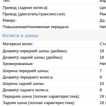
Тип:
Ва
Привод (задние колеса):
Це
Привод (двигатель/трансмиссия):
Ре
Реверс:
Да
Повышенная/пониженная передача:
Не
Колеса и шины
Материал колес:
Ст
Диаметр передней шины (дюймы):
19
Диаметр задней шины (дюймы):
18
Хромированные:
Не
Ширина передней шины:
7
Диаметр переднего колеса:
8
Ширина задней шины:
10
Диаметр заднего колеса:
8
Передняя шина (полная характеристика):
19 
Задняя шина (полная характеристика):
18 