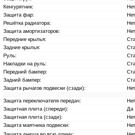
Кенгурятник:
Не
Защита фар:
Не
Решётка радиатора:
Не
Защита амортизаторов:
Не
Передние крылья:
Ст
Задние крылья:
Ст
Руль:
Ст
Накладки на руль:
Ст
Передний бампер:
Ст
Задний бампер:
Ст
Защита рычагов подвески (сзади):
Не
Защита переключателя передач:
Не
Защитная плита (спереди):
Да
Защитная плита (сзади):
Не
Защита маятника подвески:
Не
Защита днища во всю длину:
Не