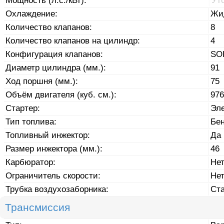
Мощность (л.с./кВт):
Ут
Охлаждение:
Жи
Количество клапанов:
8
Количество клапанов на цилиндр:
4
Конфигурация клапанов:
SO
Диаметр цилиндра (мм.):
91
Ход поршня (мм.):
75
Объём двигателя (куб. см.):
976
Стартер:
Эле
Тип топлива:
Бе
Топливный инжектор:
Да
Размер инжектора (мм.):
46
Карбюратор:
Не
Ограничитель скорости:
Не
Трубка воздухозаборника:
Ст
Трансмиссия