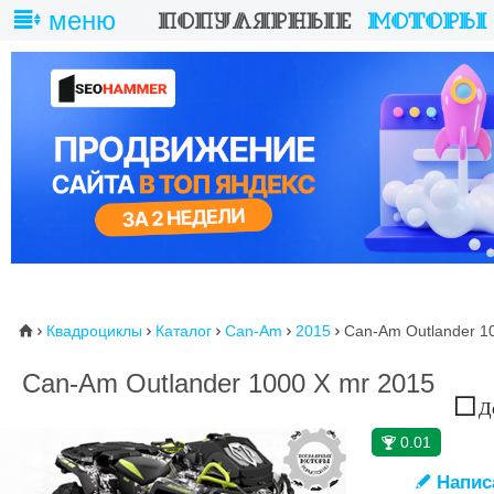
меню
Квадроциклы
Каталог
Can-Am
2015
Can-Am Outlander 1
⌂





Can-Am Outlander 1000 X mr 2015
До
0.01
🏆
Напис
✎