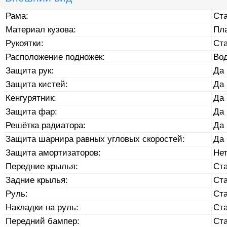
Рама:
Ст
Материал кузова:
Пл
Рукоятки:
Ст
Расположение подножек:
Во
Защита рук:
Да
Защита кистей:
Да
Кенгурятник:
Да
Защита фар:
Да
Решётка радиатора:
Да
Защита шарнира равных угловых скоростей:
Да
Защита амортизаторов:
Не
Передние крылья:
Ст
Задние крылья:
Ст
Руль:
Ст
Накладки на руль:
Ст
Передний бампер:
Ст