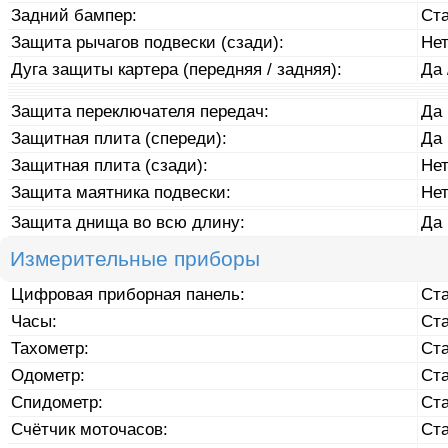
Задний бампер:
Ст
Защита рычагов подвески (сзади):
Не
Дуга защиты картера (передняя / задняя):
Да 
Защита переключателя передач:
Да
Защитная плита (спереди):
Да
Защитная плита (сзади):
Не
Защита маятника подвески:
Не
Защита днища во всю длину:
Да
Измерительные приборы
Цифровая приборная панель:
Ст
Часы:
Ст
Тахометр:
Ст
Одометр:
Ст
Спидометр:
Ст
Счётчик моточасов:
Ст