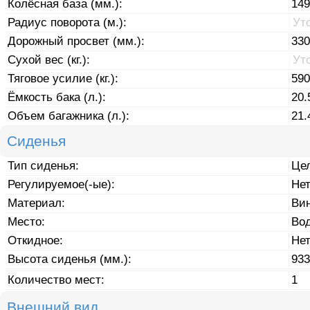
Колёсная база (мм.):
149
Радиус поворота (м.):
Ут
Дорожный просвет (мм.):
330
Сухой вес (кг.):
Ут
Тяговое усилие (кг.):
590
Ёмкость бака (л.):
20.
Объем багажника (л.):
21.
Сиденья
Тип сиденья:
Це
Регулируемое(-ые):
Не
Материал:
Ви
Место:
Во
Откидное:
Не
Высота сиденья (мм.):
933
Количество мест:
1
Внешний вид