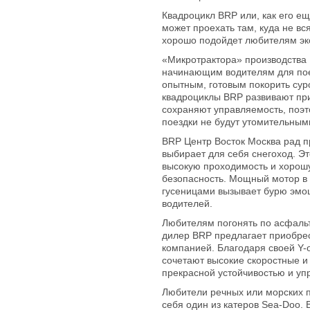
Квадроцикл BRP или, как его е
может проехать там, куда не вс
хорошо подойдет любителям эк
«Микротрактора» производства 
начинающим водителям для поез
опытным, готовым покорить сур
квадроциклы BRP развивают при
сохраняют управляемость, поэ
поездки не будут утомительным
BRP Центр Восток Москва рад пр
выбирает для себя снегоход. Эт
высокую проходимость и хорошу
безопасность. Мощный мотор в
гусеницами вызывает бурю эмо
водителей.
Любителям погонять по асфал
дилер BRP предлагает приобрес
компанией. Благодаря своей Y-
сочетают высокие скоростные и
прекрасной устойчивостью и уп
Любители речных или морских п
себя один из катеров Sea-Doo.