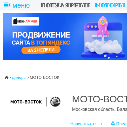
меню
Дилеры
МОТО-ВОСТОК
⌂


МОТО-ВОС
Московская область, Бал
Написать отзыв
Пред