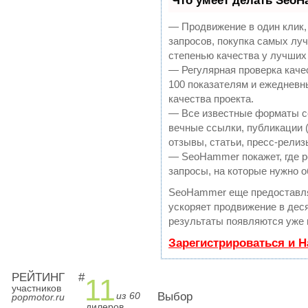
Что умеет делать Seo
— Продвижение в один клик,
запросов, покупка самых лу
степенью качества у лучших
— Регулярная проверка каче
100 показателям и ежедневн
качества проекта.
— Все известные форматы с
вечные ссылки, публикации 
отзывы, статьи, пресс-релиз
— SeoHammer покажет, где ро
запросы, на которые нужно о
SeoHammer еще предоставл
ускоряет продвижение в деся
результаты появляются уже 
Зарегистрироваться и 
РЕЙТИНГ
#
11
участников
из 60
Выбор
popmotor.ru
дилеров