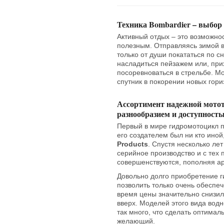
Техника Bombardier – выбор
Активный отдых – это возможнос
полезным. Отправляясь зимой в
только от души покататься по 
насладиться пейзажем или, прих
посоревноваться в стрельбе. М
спутник в покорении новых гори
Ассортимент надежной мото
разнообразием и доступност
Первый в мире гидромотоцикл п
его создателем был ни кто иной
Products
. Спустя несколько лет
серийное производство и с тех 
совершенствуются, пополняя а
Довольно долго приобретение 
позволить только очень обеспе
время цены значительно снизил
вверх. Моделей этого вида вод
так много, что сделать оптима
желающий.