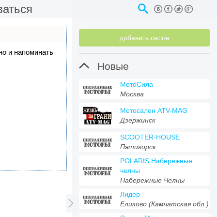
ваться
добавить салон
 но и напоминать

Новые
МотоСила
Москва
Мотосалон ATV-MAG
Дзержинск
SCOOTER-HOUSE
Пятигорск
POLARIS Набережные
челны
Набережные Челны
Лидер

Елизово (Камчатская обл.)