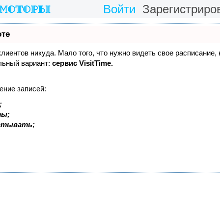
Войти
Зарегистриро
оте
 клиентов никуда. Мало того, что нужно видеть свое расписание,
льный вариант:
сервис VisitTime.
ение записей:
;
ты;
батывать;