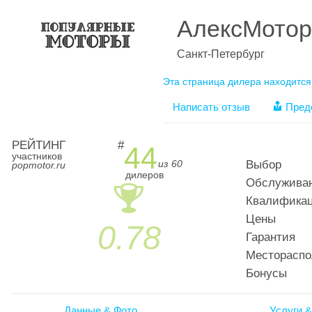
АлексМотор
Санкт-Петербург
Эта страница дилера находится
Написать отзыв
Пред
РЕЙТИНГ
#
44
участников
из 60
Выбор
popmotor.ru
дилеров
Обслужива
🏆
Квалификац
Цены
0.78
Гарантия
Местораспо
Бонусы
Данные & Фото
Услуги &