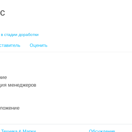
с
 в стадии доработки
ставитель
Оценить
ние
ия менеджеров
ложение
 Техника & Марки
Обсуждение