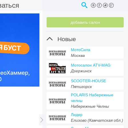
ваться
добавить салон

Новые
МотоСила
Москва
Мотосалон ATV-MAG
Дзержинск
SCOOTER-HOUSE
Пятигорск
POLARIS Набережные
челны
Набережные Челны
Лидер

Елизово (Камчатская обл.)