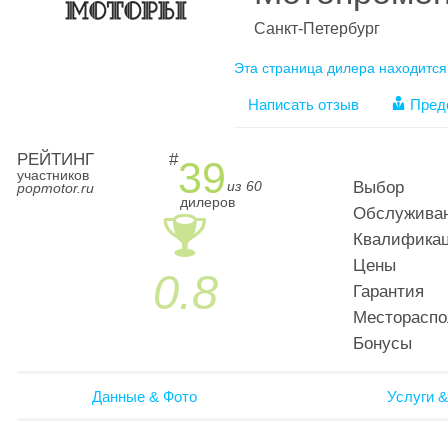
Санкт-Петербург
Эта страница дилера находится
Написать отзыв
Пред
РЕЙТИНГ
#
39
участников
из 60
Выбор
popmotor.ru
дилеров
Обслужива
🏆
Квалификац
Цены
0.8
Гарантия
Местораспо
Бонусы
Данные & Фото
Услуги &