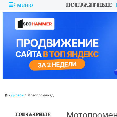
меню
Дилеры
Мотопроменад
⌂


Мотопроме