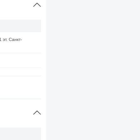

 эт. Санкт-
