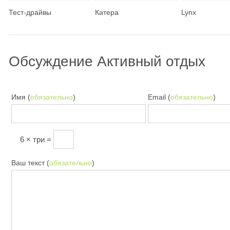
Тест-драйвы
Катера
Lynx
Лодки
Sea-Doo
Обсуждение Активный отдых
Имя (
обязательно
)
Email (
обязательно
)
6 × три =
Ваш текст (
обязательно
)