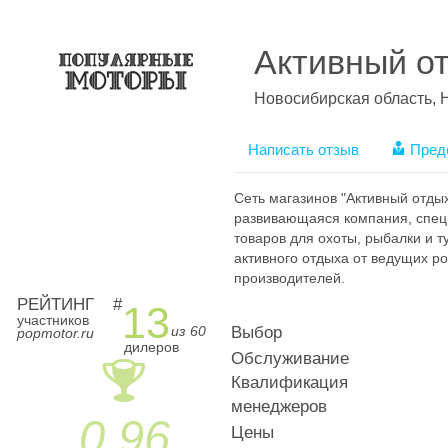
Активный о
Новосибирская область, 
Написать отзыв
Пред
Сеть магазинов "Активный отды
развивающаяся компания, спе
товаров для охоты, рыбалки и т
активного отдыха от ведущих р
производителей.
РЕЙТИНГ
#
13
участников
из 60
Выбор
popmotor.ru
дилеров
Обслуживание
🏆
Квалификация
менеджеров
0.96
Цены