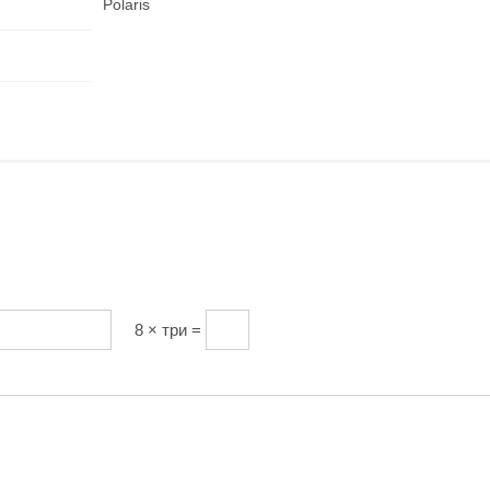
Polaris
8 × три =