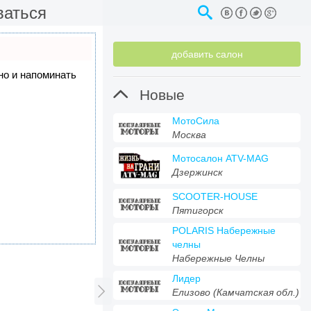
ваться
добавить салон
 но и напоминать

Новые
МотоСила
Москва
Мотосалон ATV-MAG
Дзержинск
SCOOTER-HOUSE
Пятигорск
POLARIS Набережные
челны
Набережные Челны
Лидер

Елизово (Камчатская обл.)