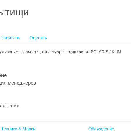
ытищи
ставитель
Оценить
живание , запчасти , аксессуары , экипировка POLARIS / KLIM
ние
ия менеджеров
ложение
 Техника & Марки
Обсуждение