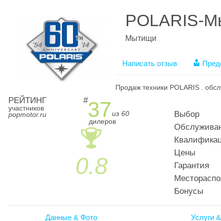
POLARIS-М
Мытищи
Написать отзыв
Пред
Продаж техники POLARIS . обслу
РЕЙТИНГ
#
37
участников
из 60
Выбор
popmotor.ru
дилеров
Обслужива
🏆
Квалификац
Цены
0.8
Гарантия
Местораспо
Бонусы
Данные & Фото
Услуги &