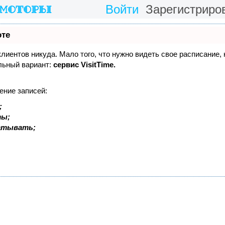
Войти
Зарегистриро
оте
 клиентов никуда. Мало того, что нужно видеть свое расписание,
льный вариант:
сервис VisitTime.
ение записей:
;
ты;
батывать;