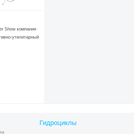
ler Show компания
ртивно-утилитарный
Гидроциклы
ка