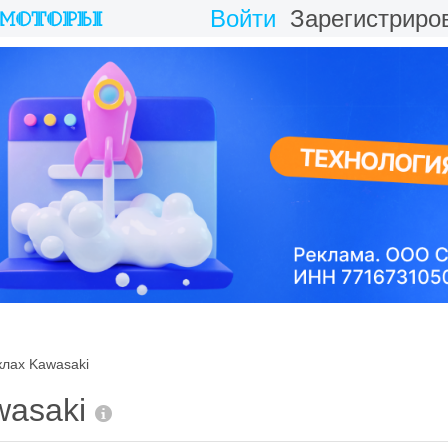
Войти
Зарегистриро
клах Kawasaki
wasaki