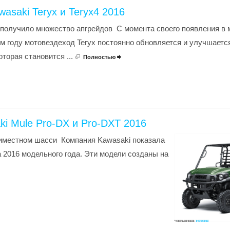
asaki Teryx и Teryx4 2016
 получило множество апгрейдов С момента своего появления в
м году мотовездеход Teryx постоянно обновляется и улучшаетс
торая становится ...
Полностью

ki Mule Pro-DX и Pro-DXT 2016
иместном шасси Компания Kawasaki показала
 2016 модельного года. Эти модели созданы на