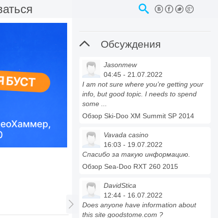
ваться

Обсуждения
Jasonmew
04:45 - 21.07.2022
I am not sure where you’re getting your
info, but good topic. I needs to spend
some ...
Обзор Ski-Doo XM Summit SP 2014
Vavada casino
16:03 - 19.07.2022
Спасибо за такую информацию.
Обзор Sea-Doo RXT 260 2015
DavidStica
12:44 - 16.07.2022

Does anyone have information about
this site goodstome.com ?