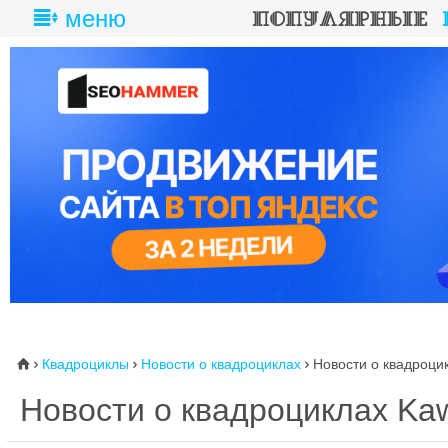
меню
Квадроциклы
Новости о квадроциклах
Новости о квадроци
⌂



Новости о квадроциклах Ka