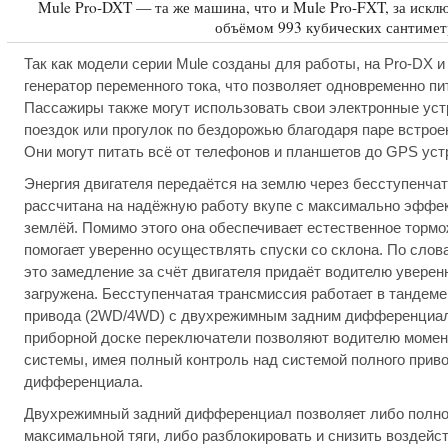
Mule Pro-DXT — та же машина, что и Mule Pro-FXT, за исклю
объёмом 993 кубических сантимет
Так как модели серии Mule созданы для работы, на Pro-DX 
генератор переменного тока, что позволяет одновременно п
Пассажиры также могут использовать свои электронные уст
поездок или прогулок по бездорожью благодаря паре встрое
Они могут питать всё от телефонов и планшетов до GPS уст
Энергия двигателя передаётся на землю через бесступенча
рассчитана на надёжную работу вкупе с максимально эффек
землёй. Помимо этого она обеспечивает естественное тормо
помогает уверенно осуществлять спуски со склона. По слов
это замедление за счёт двигателя придаёт водителю уверен
загружена. Бесступенчатая трансмиссия работает в тандем
привода (2WD/4WD) с двухрежимным задним дифференциал
приборной доске переключатели позволяют водителю моме
системы, имея полный контроль над системой полного приво
дифференциала.
Двухрежимный задний дифференциал позволяет либо полнос
максимальной тяги, либо разблокировать и снизить воздей