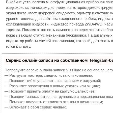
В кабине установлена многофункциональная приборная пан
жидкокристаллическим дисплеем, на котором демонстрируе
экран показывает цифровой спидометр, одометр и счётчик м
уровня топлива, два счётчика ежедневного пробега, индика
охлаждающей жидкости, индикатор привода 2WD/4WD, часы 
тормоза. Помимо этого есть лампочка на переключателе бл
показывающая статус механизма блокировки. На дизельных
индикатор работы свечей накаливания, который даёт знать в
готов к старту.
Сервис онлайн-записи на собственном Telegram-б
Попробуйте сервис онлайн-записи VisitTime на основе вашего
— Разгрузит мастера, специалиста или компанию;
— Позволит гибко управлять расписанием и загрузкой;
— Разошлет оповещения о новых услугах или акциях;
— Позволит принять оплату на карту/кошелек/счет;
— Позволит записываться на групповые и персональные пос
— Поможет получить от клиента отзывы о визите к вам;
— Включает в себя сервис чаевых.