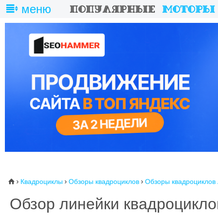
меню
Квадроциклы
Обзоры квадроциклов
Обзоры квадроциклов A
⌂



Обзор линейки квадроциклов